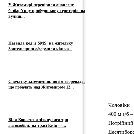
У Житомирі перевірили оновлену
безбар’єрну прибудинкову територію на
вулиці...
Назвала код із SMS: на жительку
Звягельщини оформили кілька...
Спочатку затемнення, потім «зорепад»:
що побачать над Житомиром 12...
Чоловіки
400 м з/б 
Біля Коростеня зіткнулися три
Потрійний
автомобілі: на трасі Київ —...
Десятиборс