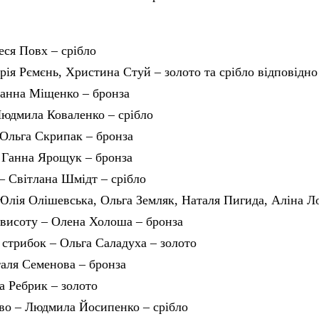
еся Повх – срібло
рія Рємєнь, Христина Стуй – золото та срібло відповідно
Ганна Міщенко – бронза
Людмила Коваленко – срібло
 Ольга Скрипак – бронза
– Ганна Ярощук – бронза
 – Світлана Шмідт – срібло
Юлія Олішевська, Ольга Земляк, Наталя Пигида, Аліна Л
висоту – Олена Холоша – бронза
стрибок – Ольга Саладуха – золото
аля Семенова – бронза
а Ребрик – золото
во – Людмила Йосипенко – срібло