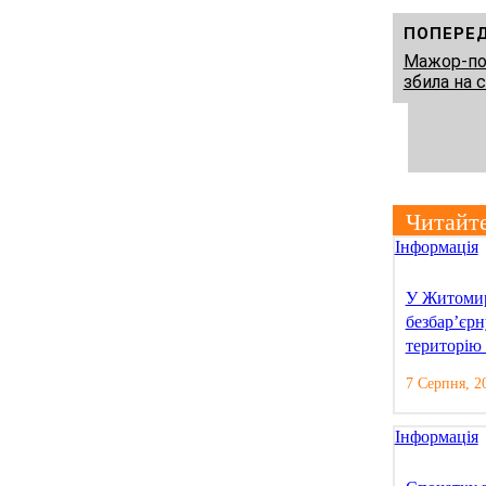
ПОПЕРЕ
Мажор-пок
збила на
Читайт
Інформація
У Житомир
безбар’єр
територію 
7 Серпня, 2
Інформація