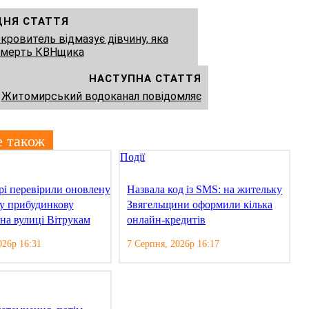
ДНЯ СТАТТЯ
ровитель відмазує дівчину, яка
 смерть КВНщика
НАСТУПНА СТАТТЯ
Житомирський водоканал повідомляє
е також
Події
і перевірили оновлену
Назвала код із SMS: на жительку
ну прибудинкову
Звягельщини оформили кілька
на вулиці Вітрукам
онлайн-кредитів
026р 16:31
7 Серпня, 2026р 16:17