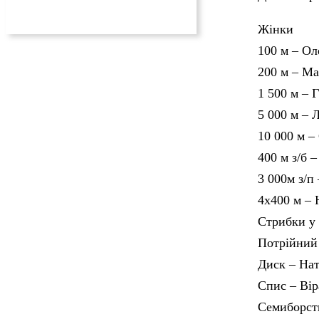
Жінки
100 м – Ол
200 м – Ма
1 500 м – 
5 000 м – 
10 000 м –
400 м з/б 
3 000м з/п
4х400 м – 
Стрибки у 
Потрійний 
Диск – Нат
Спис – Вір
Семиборст