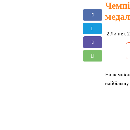
Чемпі
медал
2 Липня, 2
На чемпіон
найбільшу 