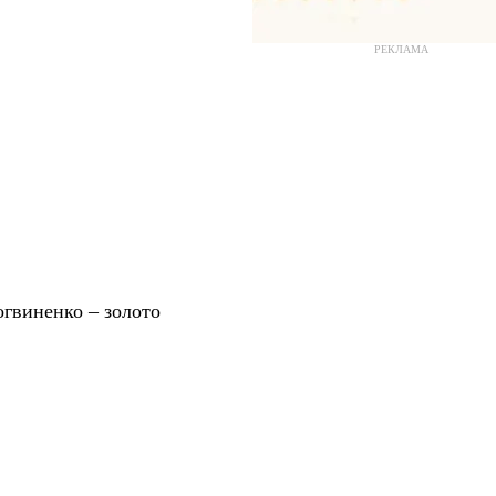
РЕКЛАМА
огвиненко – золото