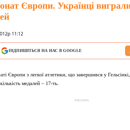
онат Європи. Українці виграл
ей
012р 11:12
ПІДПИШІТЬСЯ НА НАС В GOOGLE
аті Європи з легкої атлетики, що завершився у Гельсінкі,
кількість медалей – 17-ть.
РЕКЛАМА