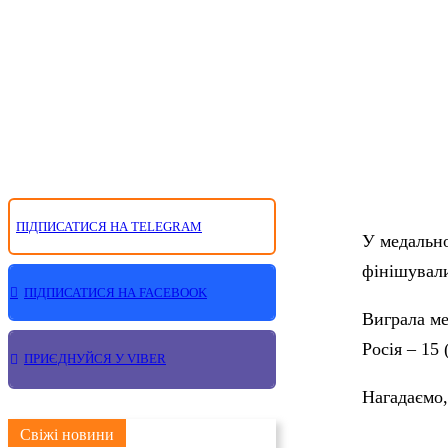
ПІДПИСАТИСЯ НА TELEGRAM
У медально
фінішували
ПІДПИСАТИСЯ НА FACEBOOK
Виграла ме
Росія – 15 
ПРИЄДНУЙСЯ У VIBER
Нагадаємо,
Свіжі новини