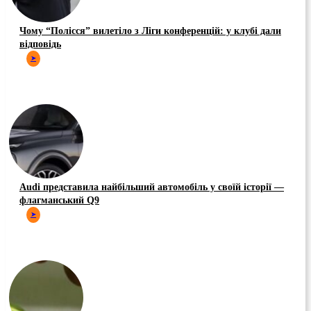
Чому “Полісся” вилетіло з Ліги конференцій: у клубі дали
відповідь
➤
Audi представила найбільший автомобіль у своїй історії —
флагманський Q9
➤