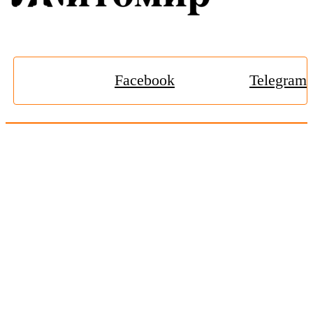
Facebook
Telegram
© 2009-2026, «
Житомир-Онлайн
». Всі права захищені.
Передрук матеріалів тільки за наявності гіперпосилання на
zhitomir-online.com
. E-mail редакції:
online.zt@gmail.com