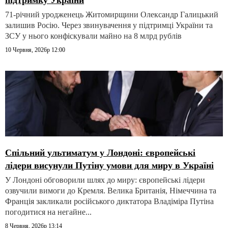
підтримку України
71-річний уродженець Житомирщини Олександр Галицький
залишив Росію. Через звинувачення у підтримці України та
ЗСУ у нього конфіскували майно на 8 млрд рублів
10 Червня, 2026р 12:00
Спільний ультиматум у Лондоні: європейські
лідери висунули Путіну умови для миру в Україні
У Лондоні обговорили шлях до миру: європейські лідери
озвучили вимоги до Кремля. Велика Британія, Німеччина та
Франція закликали російського диктатора Владіміра Путіна
погодитися на негайне...
8 Червня, 2026р 13:14