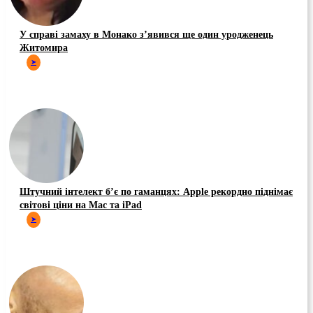
У справі замаху в Монако зʼявився ще один уродженець
Житомира
➤
Штучний інтелект б’є по гаманцях: Apple рекордно піднімає
світові ціни на Mac та iPad
➤