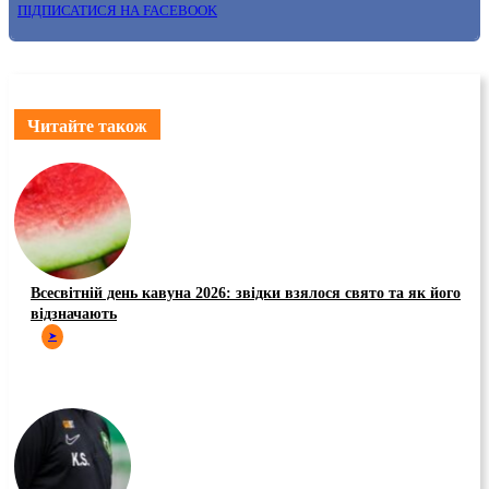
ПІДПИСАТИСЯ НА FACEBOOK
Читайте також
Всесвітній день кавуна 2026: звідки взялося свято та як його
відзначають
➤