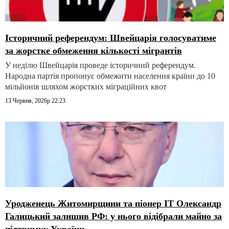
Історичний референдум: Швейцарія голосуватиме
за жорстке обмеження кількості мігрантів
У неділю Швейцарія проведе історичний референдум.
Народна партія пропонує обмежити населення країни до 10
мільйонів шляхом жорстких міграційних квот
13 Червня, 2026р 22:23
Уродженець Житомирщини та піонер IT Олександр
Галицький залишив РФ: у нього відібрали майно за