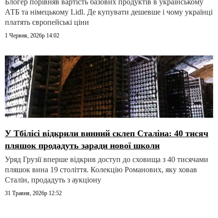
Блогер порівняв вартість базових продуктів в українському
АТБ та німецькому Lidl. Де купувати дешевше і чому українці
платять європейські ціни
1 Червня, 2026р 14:02
У Тбілісі відкрили винний склеп Сталіна: 40 тисяч
пляшок продадуть заради нової школи
Уряд Грузії вперше відкрив доступ до сховища з 40 тисячами
пляшок вина 19 століття. Колекцію Романових, яку ховав
Сталін, продадуть з аукціону
31 Травня, 2026р 12:52