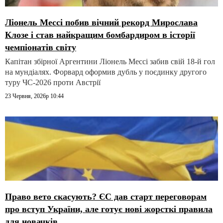
Ліонель Мессі побив вічний рекорд Мирослава
Клозе і став найкращим бомбардиром в історії
чемпіонатів світу
Капітан збірної Аргентини Ліонель Мессі забив свій 18-й гол
на мундіалях. Форвард оформив дубль у поєдинку другого
туру ЧС-2026 проти Австрії
23 Червня, 2026р 10:44
Право вето скасують? ЄС дав старт переговорам
про вступ України, але готує нові жорсткі правила
для новачків