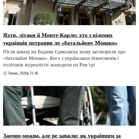
Яхти, літаки й Монте-Карло: хто з відомих
українців потрапив до «батальйону Монако»
Після замаху на Вадима Єрмолаєва знову заговорили про
«батальйон Монако». Кого з українських бізнесменів і
політиків журналісти знаходили на Рив’єрі
12 Липня, 2026р 21:40
Заочно можна, але не завжди: як українцям за