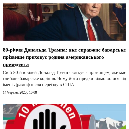
80-річчя Дональда Трампа: яке справжнє баварське
прізвище приховує родина американського
президента
Свій 80-й ювілей Дональд Трамп святкує з прізвищем, яке має
глибоке баварське коріння. Чому його предки відмовилися від
імені Дрампф після переїзду в США
14 Червня, 2026р 10:08