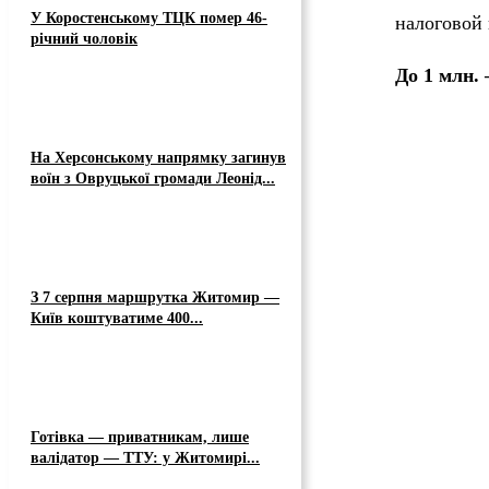
У Коростенському ТЦК помер 46-
налоговой
річний чоловік
До 1 млн. 
На Херсонському напрямку загинув
воїн з Овруцької громади Леонід...
З 7 серпня маршрутка Житомир —
Київ коштуватиме 400...
Готівка — приватникам, лише
валідатор — ТТУ: у Житомирі...