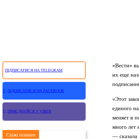
«Вести» вы
ПІДПИСАТИСЯ НА TELEGRAM
их еще на
подписанн
ПІДПИСАТИСЯ НА FACEBOOK
«Этот зак
единого на
ПРИЄДНУЙСЯ У VIBER
меняет в п
много лет 
Свіжі новини
— сказала 