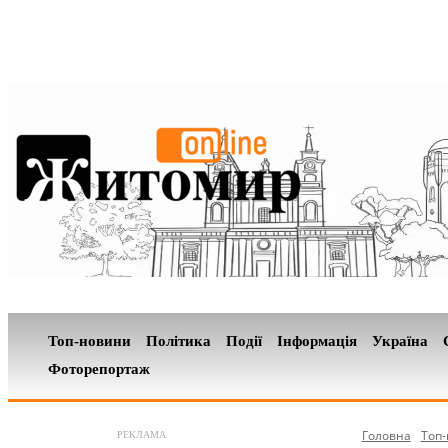
Топ-новини
Політика
Події
Інформація
Україна
Фоторепортаж
Головна
Топ
РЕКЛАМА