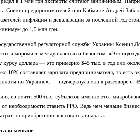
редел в 1 млн грн эксперты считают заниженным. Напри
та Совета предпринимателей при Кабмине Андрей Заблов
азателей инфляции и девальвации за последний год стои
минимум до 1,5 млн грн.
осударственной регуляторной службы Украины Ксения Ля
это компромисс между властью и бизнесом. «Это подход
курсу доллара — это примерно $45 тыс. в год или около 
ко 10% составляет зарплата предпринимателя, то есть о
рплаты по Украине», — подчеркнула она в разговоре с «
ию, из почти 500 тыс. субъектов именно этот микробизн
 от необходимости ставить РРО. Ведь чем меньше бизнес
затрат на приобретение кассового аппарата.
тали меньше