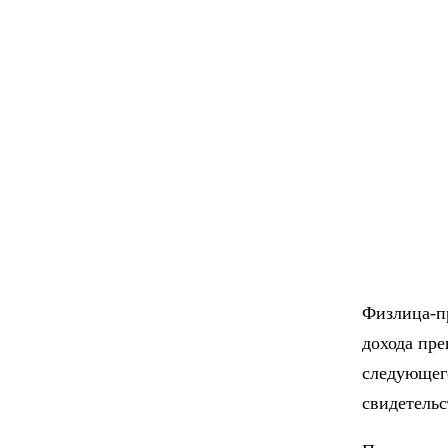
Физлица-пр
дохода пре
следующего
свидетельс