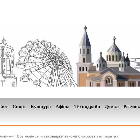
Світ
Спорт
Культура
Афіша
Технодрайв
Думка
Розмов
-новини
Все нюансы и заковырки закона о кассовых аппаратах