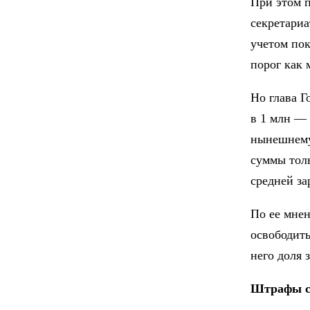
При этом п
секретариа
учетом пок
порог как 
Но глава Г
в 1 млн — 
нынешнему 
суммы толь
средней за
По ее мнен
освободить
него доля 
Штрафы с