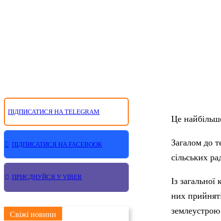
ПІДПИСАТИСЯ НА TELEGRAM
Це найбільше
Загалом до т
ПІДПИСАТИСЯ НА FACEBOOK
сільських ра
ПРИЄДНУЙСЯ У VIBER
Із загальної
них прийняті
землеустрою 
Свіжі новини