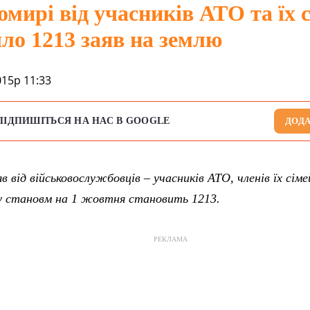
мирі від учасників АТО та їх 
ло 1213 заяв на землю
015р 11:33
ПІДПИШІТЬСЯ НА НАС В GOOGLE
ДОДА
яв від військовослужбовців – учасників АТО, членів їх сім
 становм на 1 жовтня становить 1213.
РЕКЛАМА