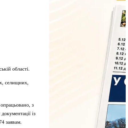
ькій області.
их, селищних,
 опрацьовано, з
 документації із
74 заявам.