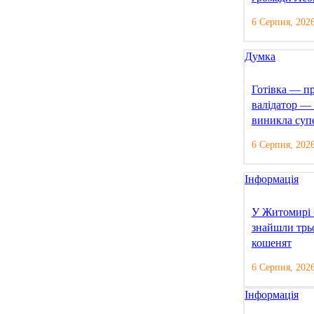
6 Серпня, 202
Думка
Готівка — п
валідатор —
виникла суп
6 Серпня, 202
Інформація
У Житомирі 
знайшли трь
кошенят
6 Серпня, 202
Інформація