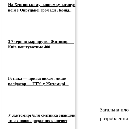
На Херсонському напрямку загинув
воїн з Овруцької громади Леонід...
З 7 серпня маршрутка Житомир —
Київ коштуватиме 400...
Готівка — приватникам, лише
валідатор — ТТУ: у Житомирі...
Загальна пло
У Житомирі біля смітника знайшли
розроблення 
трьох новонароджених кошенят