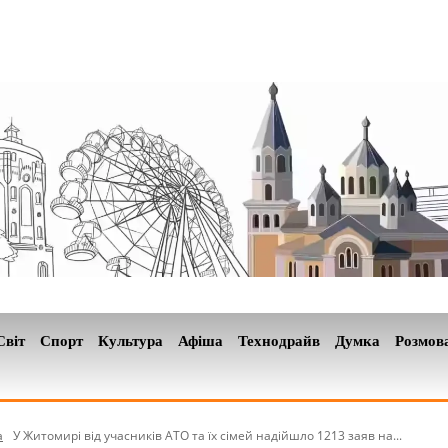
Світ
Спорт
Культура
Афіша
Технодрайв
Думка
Розмов
а
У Житомирі від учасників АТО та їх сімей надійшло 1213 заяв на...