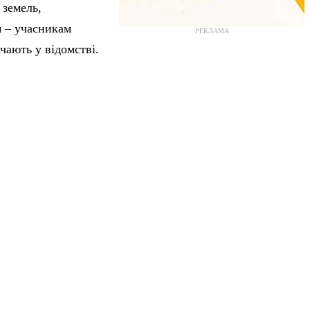
 земель,
м – учасникам
РЕКЛАМА
чають у відомстві.