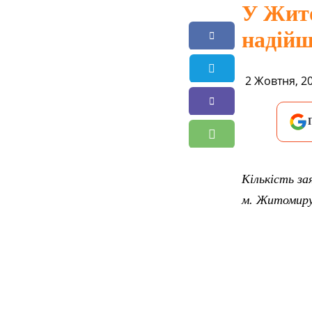
У Жито
надійш
2 Жовтня, 2
Кількість за
м. Житомиру