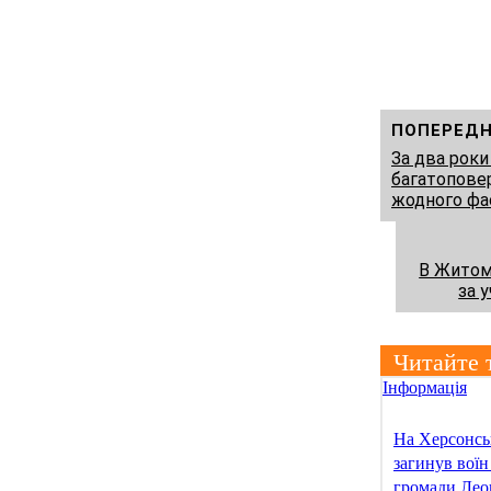
ПОПЕРЕДН
За два рок
багатопове
жодного фа
В Житом
за 
Читайте 
Інформація
На Херсонсь
загинув воїн
громади Лео