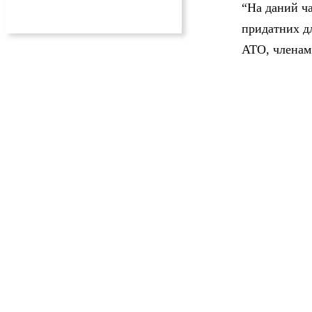
“На даний ча
придатних дл
АТО, членам 