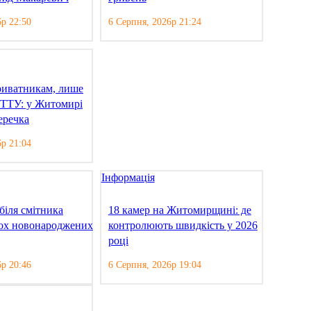
6р 22:50
6 Серпня, 2026р 21:24
риватникам, лише
 ТТУ: у Житомирі
еречка
6р 21:04
Інформація
біля смітника
18 камер на Житомирщині: де
ох новонароджених
контролюють швидкість у 2026
році
6р 20:46
6 Серпня, 2026р 19:04