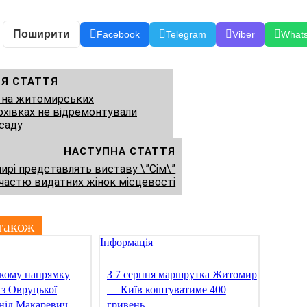
Поширити
Facebook
Telegram
Viber
What
Я СТАТТЯ
и на житомирських
рхівках не відремонтували
саду
НАСТУПНА СТАТТЯ
ирі представлять виставу \”Сім\”
участю видатних жінок місцевості
також
Інформація
кому напрямку
З 7 серпня маршрутка Житомир
 з Овруцької
— Київ коштуватиме 400
нід Макаревич
гривень