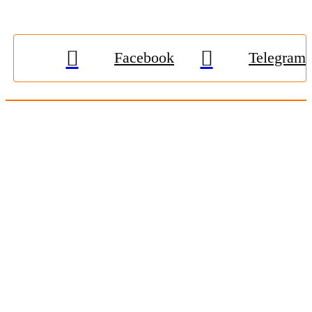
Facebook
Telegram
© 2009-2026, «
Житомир-Онлайн
». Всі права захищені.
Передрук матеріалів тільки за наявності гіперпосилання на
zhitomir-online.com
. E-mail редакції:
online.zt@gmail.com