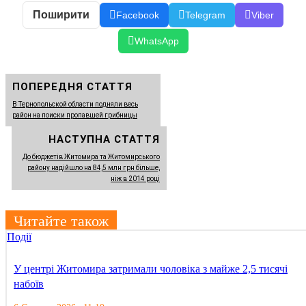
Поширити
Facebook
Telegram
Viber
WhatsApp
ПОПЕРЕДНЯ СТАТТЯ
В Тернопольской области подняли весь
район на поиски пропавшей грибницы
НАСТУПНА СТАТТЯ
До бюджетів Житомира та Житомирського
району надійшло на 84,5 млн грн більше,
ніж в 2014 році
Читайте також
Події
У центрі Житомира затримали чоловіка з майже 2,5 тисячі
набоїв