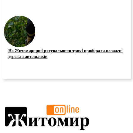
На Житомирщині рятувальники тричі прибирали повалені
дерева з автошляхів