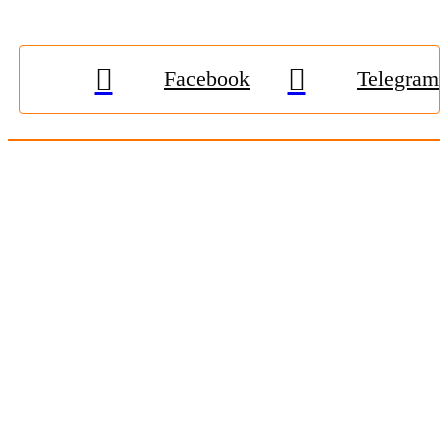
Facebook
Telegram
© 2009-2026, «
Житомир-Онлайн
». Всі права захищені.
Передрук матеріалів тільки за наявності гіперпосилання на
zhitomir-online.com
. E-mail редакції:
online.zt@gmail.com