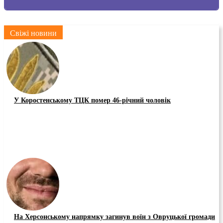
Свіжі новини
У Коростенському ТЦК помер 46-річний чоловік
На Херсонському напрямку загинув воїн з Овруцької громади