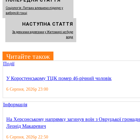
Соціологія: Литвин впевнено лідирує у
виборчій гонці
НАСТУПНА СТАТТЯ
За деякими адресами у Житомирі не буде
води
Читайте також
Події
У Коростенському ТЦК помер 46-річний чоловік
6 Серпня, 2026р 23:00
Інформація
На Херсонському напрямку загинув воїн з Овруцької громади
Леонід Макаревич
6 Серпня, 2026р 22:50