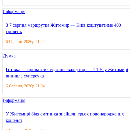
Інформація
З 7 серпня маршрутка Житомир — Київ коштуватиме 400
гривень
6 Серпня, 2026р 21:24
Думка
Готівка — приватникам, лише валідатор — ТТУ: у Житомирі
виникла суперечка
6 Серпня, 2026р 21:04
Інформація
У Житомирі біля смітника знайшли трьох новонароджених
кошенят