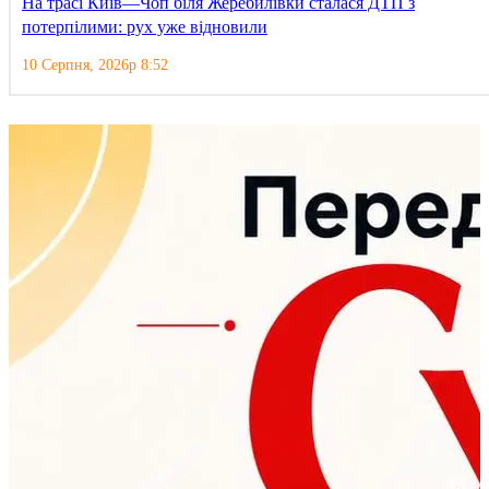
На трасі Київ—Чоп біля Жеребилівки сталася ДТП з
потерпілими: рух уже відновили
10 Серпня, 2026р 8:52