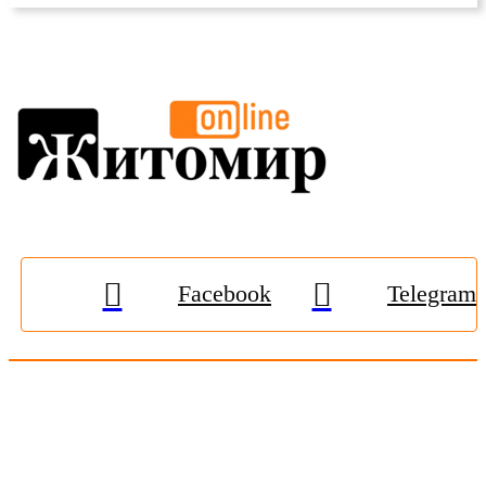
Facebook
Telegram
© 2009-2026, «
Житомир-Онлайн
». Всі права захищені.
Передрук матеріалів тільки за наявності гіперпосилання на
zhitomir-online.com
. E-mail редакції:
online.zt@gmail.com