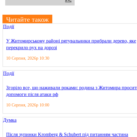
АЧС
Читайте також
Події
У Житомирському районі рятувальники прибрали дерево, яке
перекрило рух на дорозі
10 Серпня, 2026р 10:30
Події
Згоріло все, що наживали роками: родина з Житомира просит
допомоги після атаки рф
10 Серпня, 2026р 10:00
Думка
Після зупинки Kromberg & Schubert під питанням частина