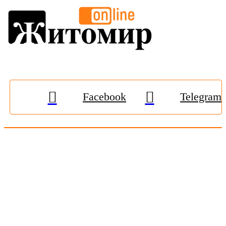
Facebook
Telegram
© 2009-2026, «
Житомир-Онлайн
». Всі права захищені.
Передрук матеріалів тільки за наявності гіперпосилання на
zhitomir-online.com
. E-mail редакції:
online.zt@gmail.com