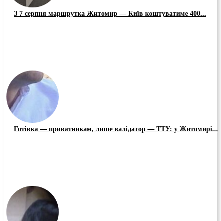
З 7 серпня маршрутка Житомир — Київ коштуватиме 400...
Готівка — приватникам, лише валідатор — ТТУ: у Житомирі...