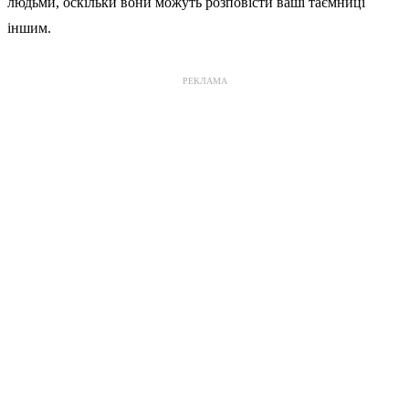
людьми, оскільки вони можуть розповісти ваші таємниці
іншим.
РЕКЛАМА