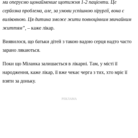
ми оперуємо щонайменше щотижня 1-2 пацієнти. Це
серйозна проблема, але, за умови успішною хірургії, вона є
виліковною. Ця дитина зможе жити повноцінним звичайним
життям”,
– каже лікар.
Виявилося, що батьки дітей з такою вадою серця надто часто
зарано лякаються.
Поки що Міланка залишається в лікарні. Там, у місті її
народження, каже лікар, її вже чекає черга з тих, хто мріє її
взяти за доньку.
РЕКЛАМА