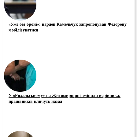
«Уже без броні»: нардеп Камельчук запропонував Федорову
мобілізуватися
У «Рихальському» на Житомирщині змінили керівника:
працівників кличуть назад