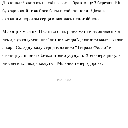
Дівчинка з\’явилась на світ разом із братом ще 3 березня. Він
був здоровий, тож його батьки собі лишили. Дівча ж зі
складним пороком серця виявилась непотрібною.
Міланці 7 місяців. Після того, як рідна мати відмовилася від
неї, аргументуючи, що “дитина хвора”, родиною малечі стали
лікарі. Складну ваду серця із назвою “Тетрада Фалло” в
столиці успішно та безкоштовно усунули. Хоч операція була
не з легких, лікарі кажуть – Міланка тепер здорова.
РЕКЛАМА