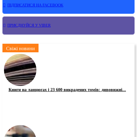
ПІДПИСАТИСЯ НА FACEBOOK
ПРИЄДНУЙСЯ У VIBER
Свіжі новини
Книги на ланцюгах і 23 600 викрадених томів: дивовижні...