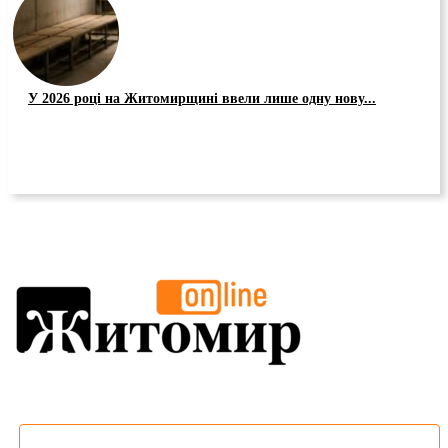
У 2026 році на Житомирщині ввели лише одну нову...