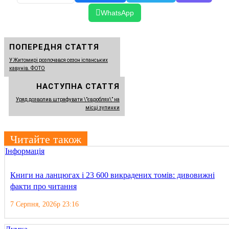
WhatsApp
ПОПЕРЕДНЯ СТАТТЯ
У Житомирі розпочався сезон іспанських
кавунів. ФОТО
НАСТУПНА СТАТТЯ
Уряд дозволив штрафувати \”євроблях\” на
місці зупинки
Читайте також
Інформація
Книги на ланцюгах і 23 600 викрадених томів: дивовижні
факти про читання
7 Серпня, 2026р 23:16