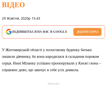
ВІДЕО
29 Жовтня, 2020р 15:43
ПІДПИШІТЬСЯ НА НАС В GOOGLE
ДОДАТИ ЗАРАЗ
У Житомирській області у пологовому будинку батьки
лишили дівчинку, бо вона народилася зі складним пороком
серця. Нині Міланку успішно прооперували у Києві і вона –
справжнє диво, що закохує в себе усіх довкола.
РЕКЛАМА