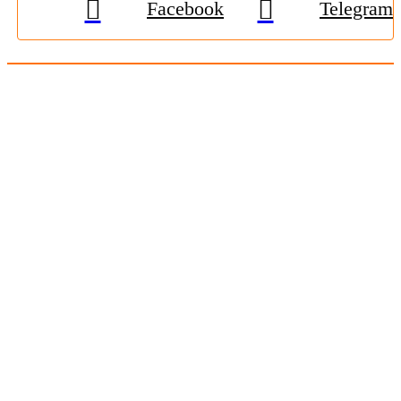
Facebook
Telegram
© 2009-2026, «
Житомир-Онлайн
». Всі права захищені.
Передрук матеріалів тільки за наявності гіперпосилання на
zhitomir-online.com
. E-mail редакції:
online.zt@gmail.com