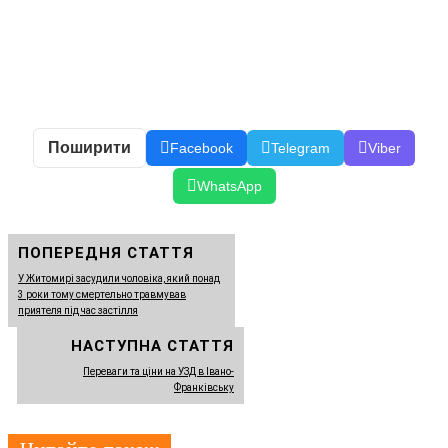
Поширити
Facebook
Telegram
Viber
WhatsApp
ПОПЕРЕДНЯ СТАТТЯ
У Житомирі засудили чоловіка, який понад
3 роки тому смертельно травмував
приятеля під час застілля
НАСТУПНА СТАТТЯ
Переваги та ціни на УЗД в Івано-
Франківську