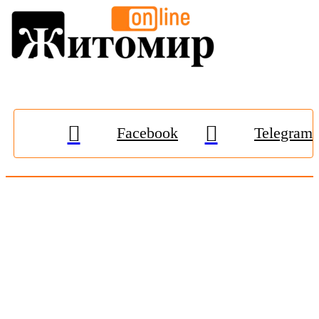
Facebook
Telegram
© 2009-2026, «
Житомир-Онлайн
». Всі права захищені.
Передрук матеріалів тільки за наявності гіперпосилання на
zhitomir-online.com
. E-mail редакції:
online.zt@gmail.com