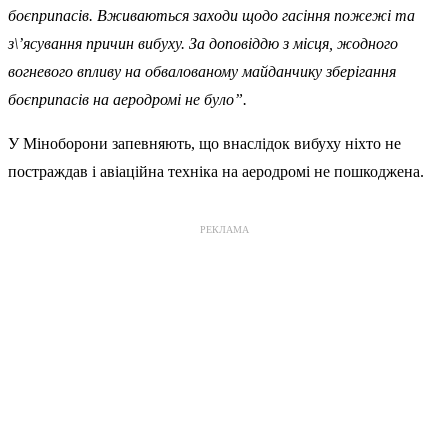
боєприпасів. Вживаються заходи щодо гасіння пожежі та
з\’ясування причин вибуху. За доповіддю з місця, жодного
вогневого впливу на обвалованому майданчику зберігання
боєприпасів на аеродромі не було”.
У Міноборони запевняють, що внаслідок вибуху ніхто не
постраждав і авіаційна техніка на аеродромі не пошкоджена.
РЕКЛАМА