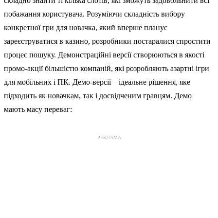
складно знайти ті кілька слотів, які зможуть задовольнити всі
побажання користувача. Розуміючи складність вибору
конкретної гри для новачка, який вперше планує
зареєструватися в казино, розробники постаралися спростити
процес пошуку. Демонстраційні версії створюються в якості
промо-акції більшістю компаній, які розробляють азартні ігри
для мобільних і ПК. Демо-версії – ідеальне рішення, яке
підходить як новачкам, так і досвідченим гравцям. Демо
мають масу переваг:
РЕКЛАМА