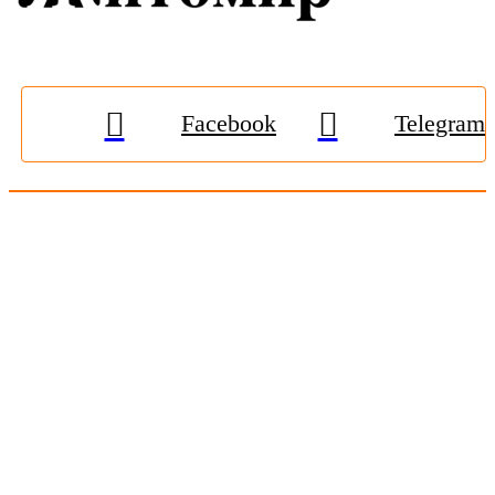
Facebook
Telegram
© 2009-2026, «
Житомир-Онлайн
». Всі права захищені.
Передрук матеріалів тільки за наявності гіперпосилання на
zhitomir-online.com
. E-mail редакції:
online.zt@gmail.com