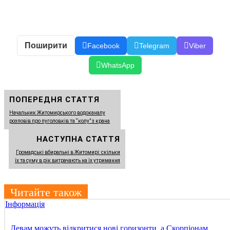
Поширити
Facebook
Telegram
Viber
WhatsApp
ПОПЕРЕДНЯ СТАТТЯ
Начальник Житомирського водоканалу
розповів про пуголовків та “колу” з крана
НАСТУПНА СТАТТЯ
Громадські вбиральні в Житомирі: скільки
їх та суму в рік витрачають на їх утримання
Читайте також
Інформація
Левам можуть відкритися нові горизонти, а Скорпіонам