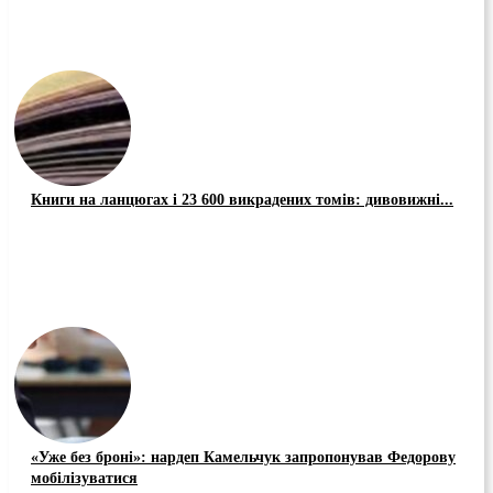
Книги на ланцюгах і 23 600 викрадених томів: дивовижні...
«Уже без броні»: нардеп Камельчук запропонував Федорову
мобілізуватися