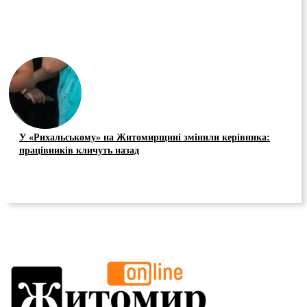
У «Рихальському» на Житомирщині змінили керівника:
працівників кличуть назад