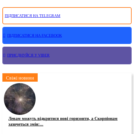
ПІДПИСАТИСЯ НА TELEGRAM
ПІДПИСАТИСЯ НА FACEBOOK
ПРИЄДНУЙСЯ У VIBER
Свіжі новини
Левам можуть відкритися нові горизонти, а Скорпіонам
захочеться змін:...