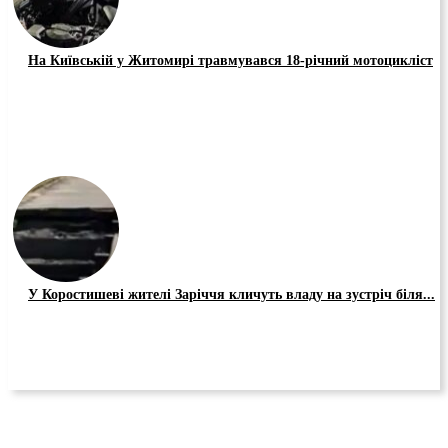
На Київській у Житомирі травмувався 18-річний мотоцикліст
У Коростишеві жителі Заріччя кличуть владу на зустріч біля...