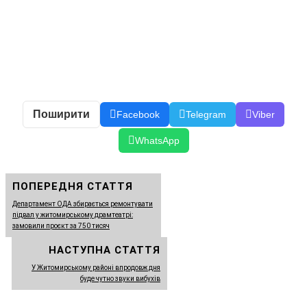
Поширити
Facebook
Telegram
Viber
WhatsApp
ПОПЕРЕДНЯ СТАТТЯ
Департамент ОДА збирається ремонтувати
підвал у житомирському драмтеатрі:
замовили проєкт за 750 тисяч
НАСТУПНА СТАТТЯ
У Житомирському районі впродовж дня
буде чутно звуки вибухів