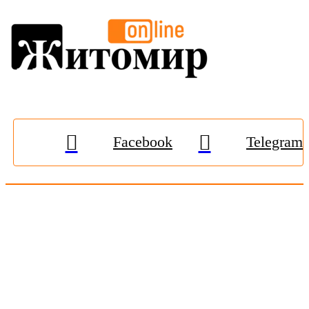
Facebook
Telegram
© 2009-2026, «
Житомир-Онлайн
». Всі права захищені.
Передрук матеріалів тільки за наявності гіперпосилання на
zhitomir-online.com
. E-mail редакції:
online.zt@gmail.com