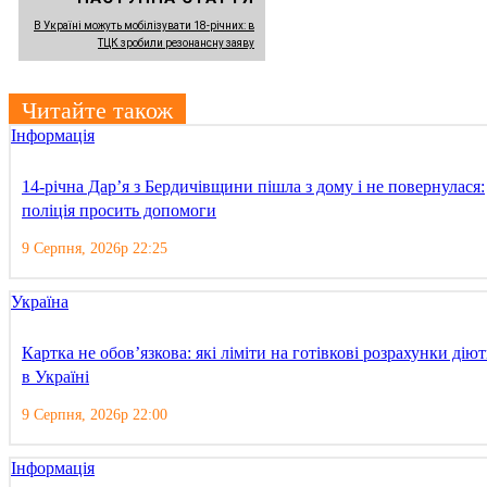
В Україні можуть мобілізувати 18-річних: в
ТЦК зробили резонансну заяву
Читайте також
Інформація
14-річна Дар’я з Бердичівщини пішла з дому і не повернулася:
поліція просить допомоги
9 Серпня, 2026р 22:25
Україна
Картка не обов’язкова: які ліміти на готівкові розрахунки діют
в Україні
9 Серпня, 2026р 22:00
Інформація