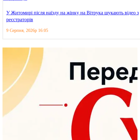
У Житомирі після наїзду на жінку на Вітрука шукають відео з
реєстраторів
9 Серпня, 2026р 16:05