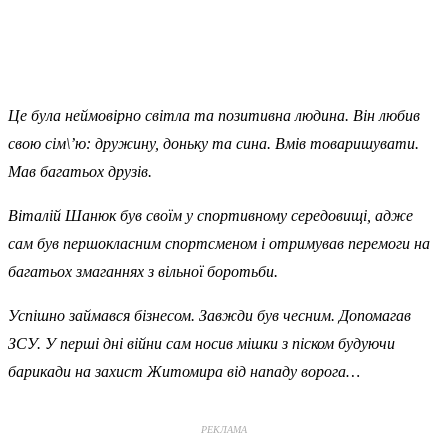
Це була неймовірно світла та позитивна людина. Він любив
свою сім\’ю: дружину, доньку та сина. Вмів товаришувати.
Мав багатьох друзів.
Віталій Шанюк був своїм у спортивному середовищі, адже
сам був першокласним спортсменом і отримував перемоги на
багатьох змаганнях з вільної боротьби.
Успішно займався бізнесом. Завжди був чесним. Допомагав
ЗСУ. У перші дні війни сам носив мішки з піском будуючи
барикади на захист Житомира від нападу ворога…
РЕКЛАМА