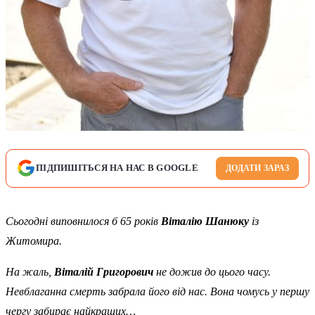
ПІДПИШІТЬСЯ НА НАС В GOOGLE
ДОДАТИ ЗАРАЗ
Сьогодні виповнилося б 65 років
Віталію Шанюку
із
Житомира.
На жаль,
Віталій Григорович
не дожив до цього часу.
Невблаганна смерть забрала його від нас. Вона чомусь у першу
чергу забирає найкращих…