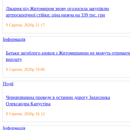
Лікарня під Житомиром знову оголосила закупівлю
артроскопічної стійки: ціна нижча на 339 тис. грн
9 Серпня, 2026р 21:17
Інформація
Батьки загиблого азовця з Житомирщини не можуть отримат
виплату
9 Серпня, 2026р 19:06
Події
Черняхівщина проведе в останню дорогу Захисника
Олександра Капустіна
9 Серпня, 2026р 16:12
Інформація