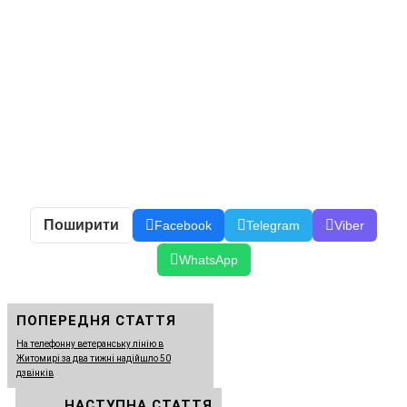
Поширити
Facebook
Telegram
Viber
WhatsApp
ПОПЕРЕДНЯ СТАТТЯ
На телефонну ветеранську лінію в
Житомирі за два тижні надійшло 50
дзвінків
НАСТУПНА СТАТТЯ