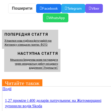
Поширити
Facebook
Telegram
Viber
WhatsApp
ПОПЕРЕДНЯ СТАТТЯ
З\’явилася нова підбірка фотографій про
Житомир у німецьких газетах. ФОТО
НАСТУПНА СТАТТЯ
Мешканка Бердичева може постраждати
через незадовільну роботу місцевого
відділення \”Укрпошти\”
Читайте також
Події
1,27 проміле і 400 доларів патрульним: на Житомирщині
зупинили водія Skoda