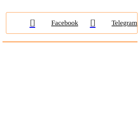
Facebook
Telegram
© 2009-2026, «
Житомир-Онлайн
». Всі права захищені.
Передрук матеріалів тільки за наявності гіперпосилання на
zhitomir-online.com
. E-mail редакції:
online.zt@gmail.com