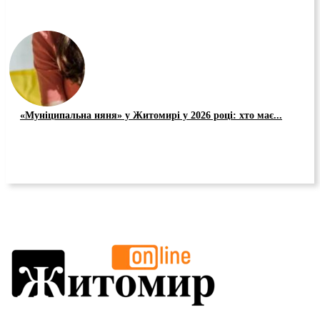
«Муніципальна няня» у Житомирі у 2026 році: хто має...