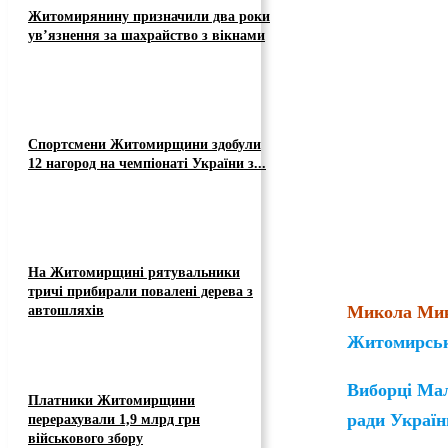
Житомирянину призначили два роки
ув’язнення за шахрайство з вікнами
Спортсмени Житомирщини здобули
12 нагород на чемпіонаті України з...
На Житомирщині рятувальники
тричі прибирали повалені дерева з
Микола Ми
автошляхів
Житомирсько
Виборці Мал
Платники Житомирщини
ради Україн
перерахували 1,9 млрд грн
військового збору