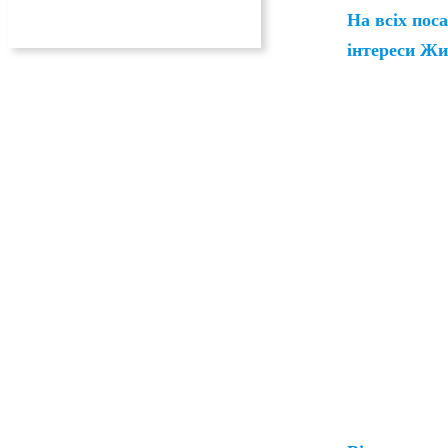
На всіх пос
інтереси Жи