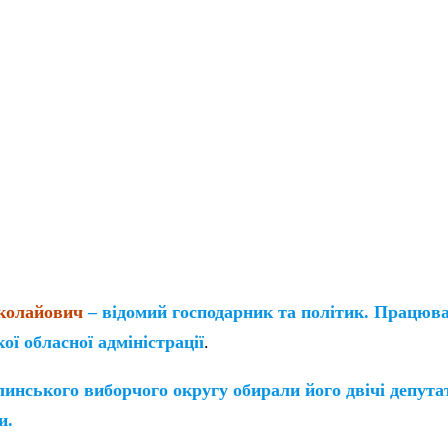
колайович
– відомий господарник та політик. Працюв
ї обласної адміністрації
.
инського виборчого округу обирали його двічі депута
и.