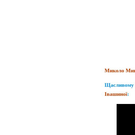
Миколо Мик
Щасливому і
Івашиної
: