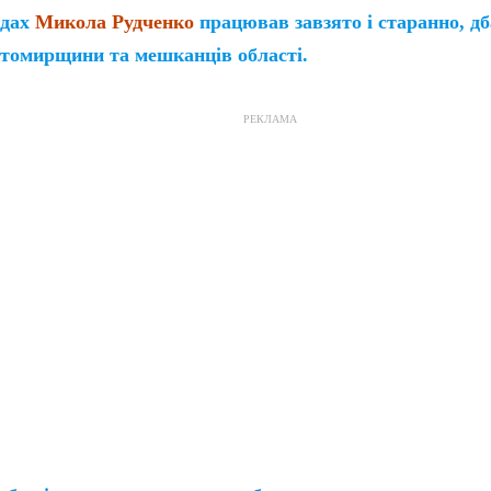
адах
Микола Рудченко
працював завзято і старанно, д
томирщини та мешканців області.
РЕКЛАМА