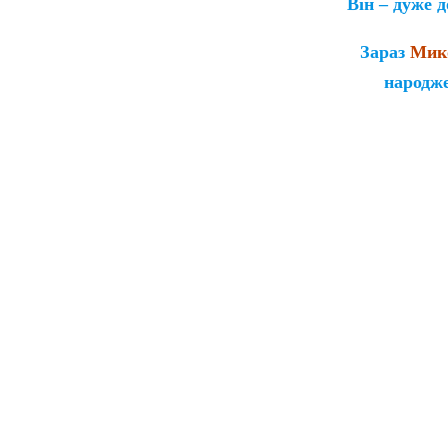
Він – дуже 
Зараз
Мик
народж