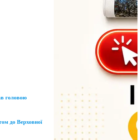
ав головою
том до Верховної