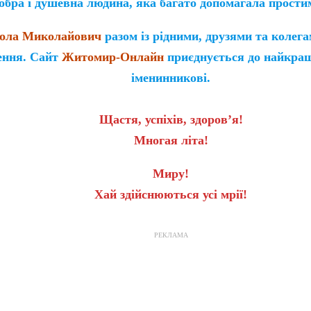
добра і душевна людина, яка багато допомагала прост
ола Миколайович
разом із рідними, друзями та колег
ення. Сайт
Житомир-Онлайн
приєднується до найкра
іменинникові.
Щастя, успіхів, здоров’я!
Многая літа!
Миру!
Хай здійснюються усі мрії!
РЕКЛАМА