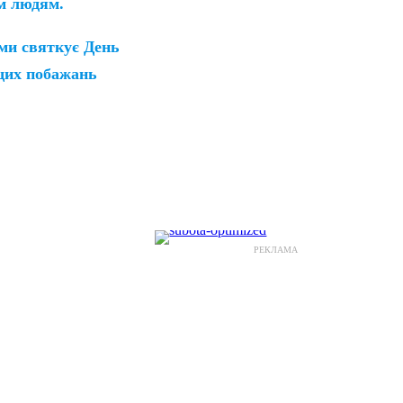
им людям.
ами святкує День
щих побажань
РЕКЛАМА