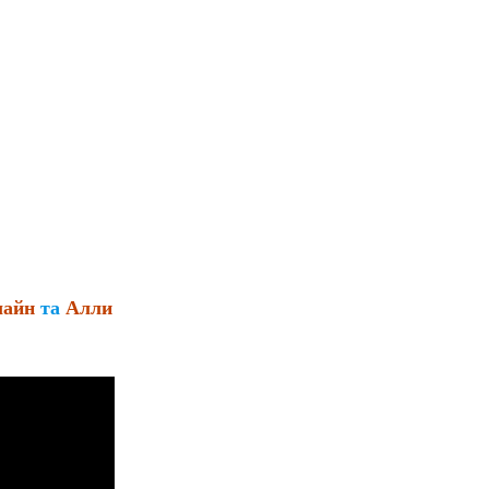
лайн
та
Алли