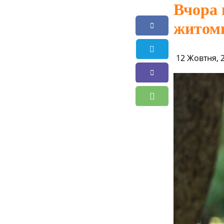
Вчора 
житом
12 Жовтня, 