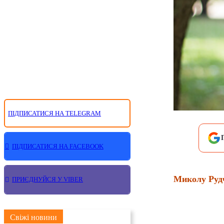
ПІДПИСАТИСЯ НА TELEGRAM
ПІДПИСАТИСЯ НА FACEBOOK
Миколу Руд
ПРИЄДНУЙСЯ У VIBER
Свіжі новини