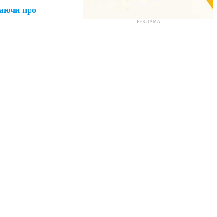
баючи про
РЕКЛАМА