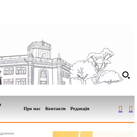
а
Про нас
Контакти
Редакція
удченко