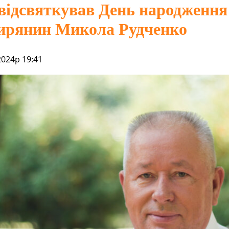
відсвяткував День народження
ирянин Микола Рудченко
2024р 19:41