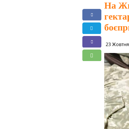
На Жи
гекта
боєпр
23 Жовтня,