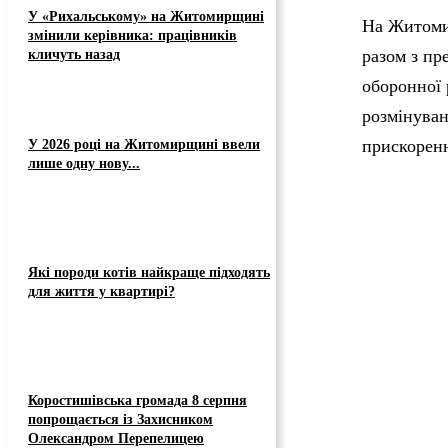
У «Рихальському» на Житомирщині
На Житомир
змінили керівника: працівників
разом з пр
кличуть назад
оборонної 
розмінуван
прискоренн
У 2026 році на Житомирщині ввели
лише одну нову...
Які породи котів найкраще підходять
для життя у квартирі?
Коростишівська громада 8 серпня
попрощається із Захисником
Олександром Перепелицею