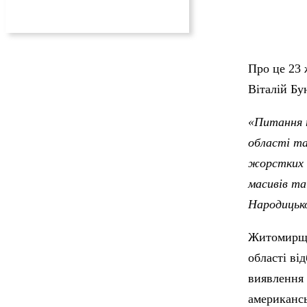
Про це 23 
Віталій Бу
«Питання п
області т
жорстких о
масивів та
Народицько
Житомирщин
області ві
виявлення 
американсь