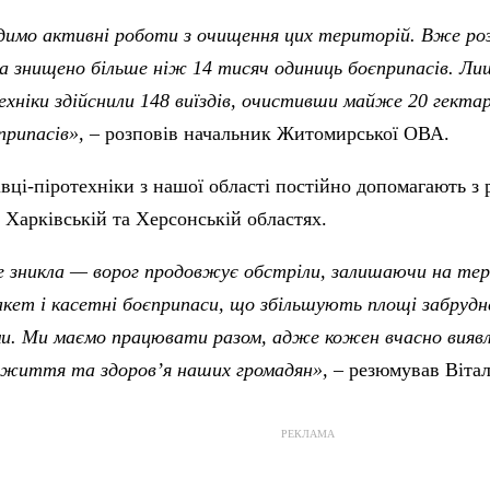
имо активні роботи з очищення цих територій. Вже ро
а знищено більше ніж 14 тисяч одиниць боєприпасів. Лиш
ехніки здійснили 148 виїздів, очистивши майже 20 гектар
припасів», –
розповів начальник Житомирської ОВА.
вці-піротехніки з нашої області постійно допомагають з
 Харківській та Херсонській областях.
е зникла — ворог продовжує обстріли, залишаючи на тер
акет і касетні боєприпаси, що збільшують площі забруд
и. Ми маємо працювати разом, адже кожен вчасно виявл
 життя та здоров’я наших громадян»,
– резюмував Вітал
РЕКЛАМА