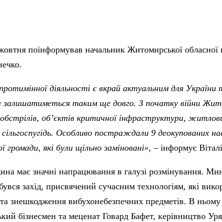
жовтня поінформував начальник Житомирської обласної ві
нечко.
ротимінної діяльності є вкрай актуальним для України 
а залишатиметься таким ще довго. З початку війни Жит
бстрілів, об’єктів критичної інфраструктури, житлових
 сільгоспугідь. Особливо постраждали 9 деокупованих на
ї громади, які були щільно заміновані»
, – інформує Вітал
а має значні напрацювання в галузі розмінування. Мину
дбувся захід, присвячений сучасним технологіям, які вик
та знешкодження вибухонебезпечних предметів. В ньому 
кий бізнесмен та меценат Говард Бафет, керівництво Уря