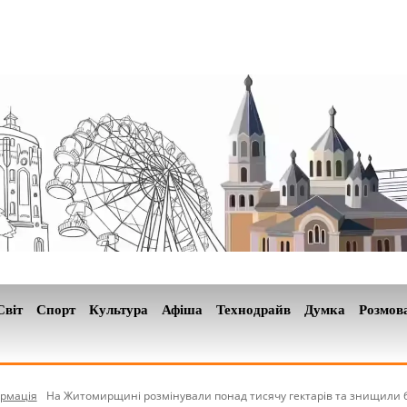
Світ
Спорт
Культура
Афіша
Технодрайв
Думка
Розмов
рмація
На Житомирщині розмінували понад тисячу гектарів та знищили бі