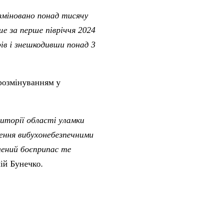
зміновано понад тисячу
е за перше півріччя 2024
ів і знешкодивши понад 3
 розмінуванням у
иторії області уламки
нення вибухонебезпечними
ений боєприпас те
ій Бунечко.