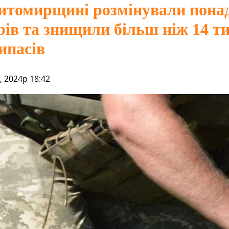
томирщині розмінували понад
рів та знищили більш ніж 14 т
ипасів
 2024р 18:42