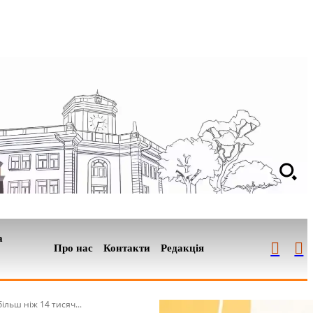
а
Про нас
Контакти
Редакція
льш ніж 14 тисяч...