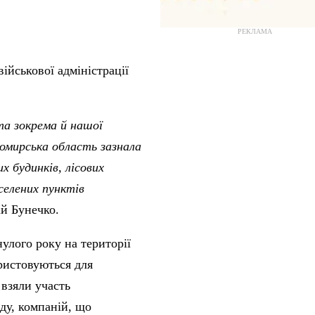
РЕКЛАМА
йськової адміністрації
та зокрема й нашої
омирська область зазнала
 будинків, лісових
селених пунктів
ій Бунечко.
лого року на території
ористовуються для
взяли участь
ду, компаній, що