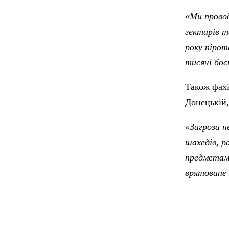
«Ми провод
гектарів т
року пірот
тисячі боє
Також фахі
Донецькій,
«Загроза н
шахедів, р
предметам
врятоване