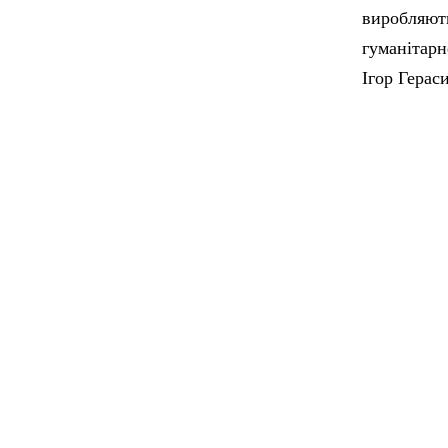
виробляють
гуманітарн
Ігор Герас