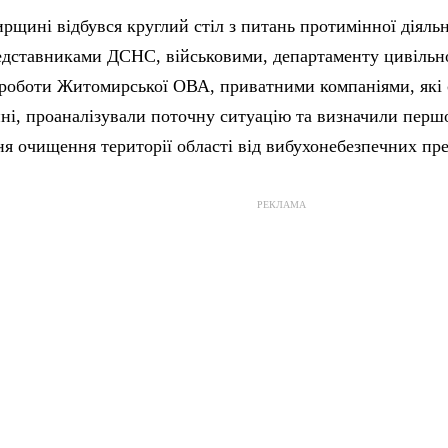
щині відбувся круглий стіл з питань протимінної діяльно
едставниками ДСНС, військовими, департаменту цивільно
роботи Житомирської ОВА, приватними компаніями, які 
ні, проаналізували поточну ситуацію та визначили першо
я очищення території області від вибухонебезпечних пре
РЕКЛАМА