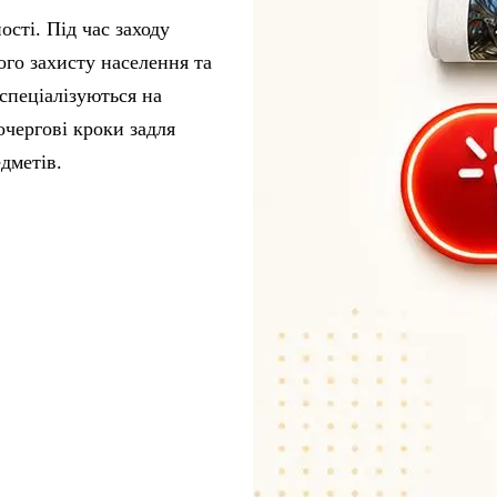
сті. Під час заходу
го захисту населення та
спеціалізуються на
чергові кроки задля
дметів.