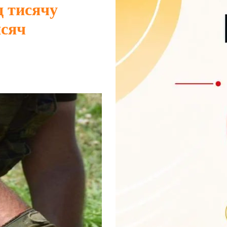
 тисячу
исяч