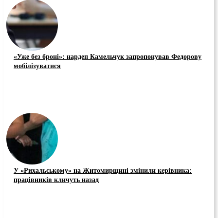
«Уже без броні»: нардеп Камельчук запропонував Федорову
мобілізуватися
У «Рихальському» на Житомирщині змінили керівника:
працівників кличуть назад