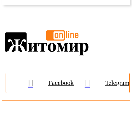
Facebook
Telegram
© 2009-2026, «
Житомир-Онлайн
». Всі права захищені.
Передрук матеріалів тільки за наявності гіперпосилання на
zhitomir-online.com
. E-mail редакції:
online.zt@gmail.com