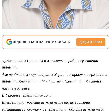
ПІДПИШІТЬСЯ НА НАС В GOOGLE
ДОДАТИ ЗАРАЗ
Дуже часто в статтях вживають термін енергетична
бідність.
Але необхідно зрозуміти, що в Україні не просто енергетична
бідність. Енергетична бідність це в Словаччині, Болгарії і
навіть в Англії є.
В Україні енергетичні злидні.
Енергетична убогість це коли не те що не вистачає
заплатити за комуналку, енергетична убогість це коли твої