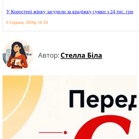
У Коростені жінку засудили за крадіжку сумки з 24 тис. грн
6 Серпня, 2026р 16:10
Автор:
Стелла Біла