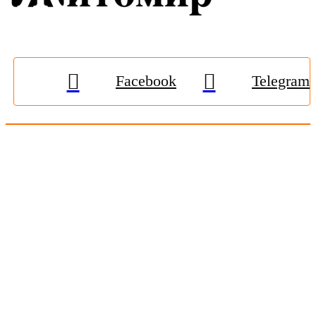
Facebook
Telegram
© 2009-2026, «
Житомир-Онлайн
». Всі права захищені.
Передрук матеріалів тільки за наявності гіперпосилання на
zhitomir-online.com
. E-mail редакції:
online.zt@gmail.com