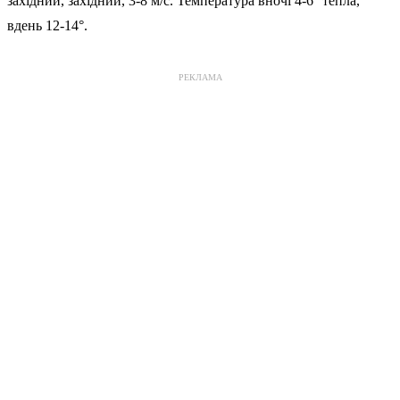
західний, західний, 3-8 м/с. Температура вночі 4-6° тепла,
вдень 12-14°.
РЕКЛАМА