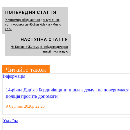
ПОПЕРЕДНЯ СТАТТЯ
У Житомирі об’єднаються два музичних
світи –оркестри «Richter kids» та «Music
Lab»
НАСТУПНА СТАТТЯ
На Крошні у Житомирі не буде води через
аварійну ситуацію
Читайте також
Інформація
14-річна Дар’я з Бердичівщини пішла з дому і не повернулася:
поліція просить допомоги
9 Серпня, 2026р 22:25
Україна