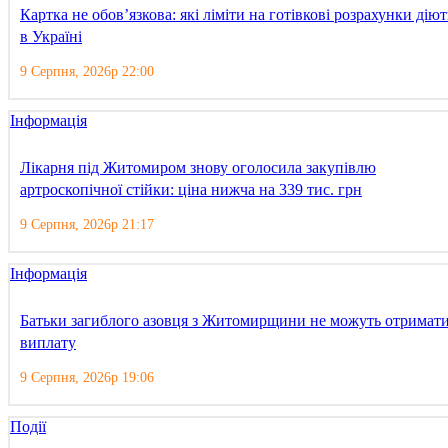
Картка не обов’язкова: які ліміти на готівкові розрахунки діют
в Україні
9 Серпня, 2026р 22:00
Інформація
Лікарня під Житомиром знову оголосила закупівлю
артроскопічної стійки: ціна нижча на 339 тис. грн
9 Серпня, 2026р 21:17
Інформація
Батьки загиблого азовця з Житомирщини не можуть отримат
виплату
9 Серпня, 2026р 19:06
Події