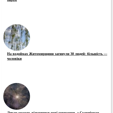
На водоймах Житомирщини загинули 30 людей: більшість —
чоловіки
Левам можуть відкритися нові горизонти, а Скорпіонам