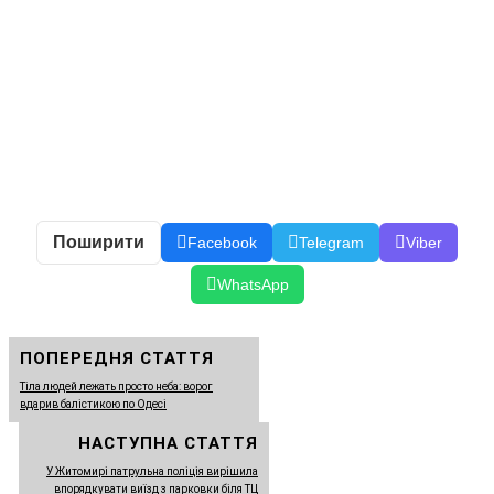
Поширити
Facebook
Telegram
Viber
WhatsApp
ПОПЕРЕДНЯ СТАТТЯ
Тіла людей лежать просто неба: ворог
вдарив балістикою по Одесі
НАСТУПНА СТАТТЯ
У Житомирі патрульна поліція вирішила
впорядкувати виїзд з парковки біля ТЦ