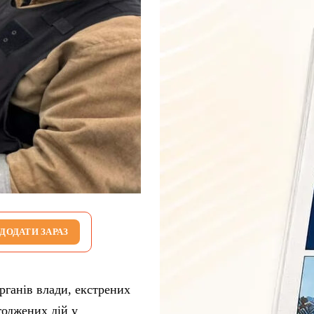
ДОДАТИ ЗАРАЗ
рганів влади, екстрених
годжених дій у