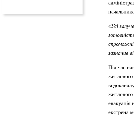
адміністра
начальник
«Усі залуч
готовність
спроможніс
зазначив ві
Під час на
житлового 
водоканалу
житлового 
евакуація 
екстрена м