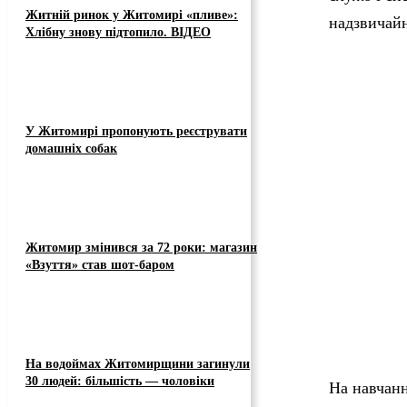
Житній ринок у Житомирі «пливе»:
надзвичайн
Хлібну знову підтопило. ВІДЕО
У Житомирі пропонують реєструвати
домашніх собак
Житомир змінився за 72 роки: магазин
«Взуття» став шот-баром
На водоймах Житомирщини загинули
30 людей: більшість — чоловіки
На навчанн