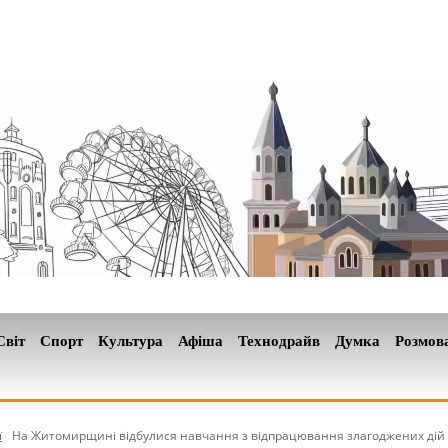
Світ
Спорт
Культура
Афіша
Технодрайв
Думка
Розмов
ї
На Житомирщині відбулися навчання з відпрацювання злагоджених дій 