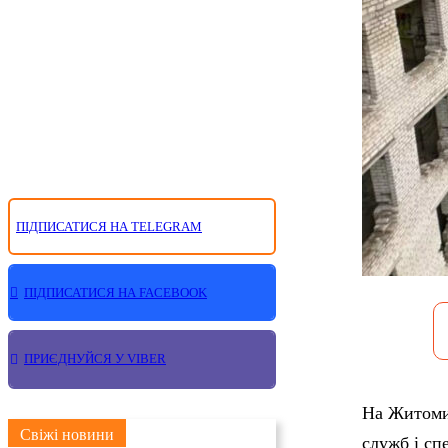
ПІДПИСАТИСЯ НА TELEGRAM
ПІДПИСАТИСЯ НА FACEBOOK
ПРИЄДНУЙСЯ У VIBER
На Житомир
Свіжі новини
служб і сп