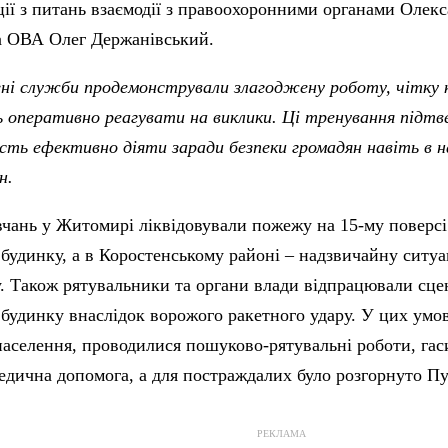
ції з питань взаємодії з правоохоронними органами Олек
а ОВА Олег Держанівський.
ені служби продемонстрували злагоджену роботу, чітку 
 оперативно реагувати на виклики. Ці тренування підтв
ть ефективно діяти заради безпеки громадян навіть в н
н.
вчань у Житомирі ліквідовували пожежу на 15-му поверсі
будинку, а в Коростенському районі – надзвичайну ситуа
. Також рятувальники та органи влади відпрацювали сце
будинку внаслідок ворожого ракетного удару. У цих умо
населення, проводилися пошуково-рятувальні роботи, гас
едична допомога, а для постраждалих було розгорнуто Пу
РЕКЛАМА