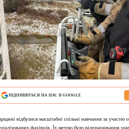
ПІДПИШІТЬСЯ НА НАС В GOOGLE
щині відбулися масштабні спільні навчання за участю о
еціалізованих фахівців. Їх метою було відпрацювання зла