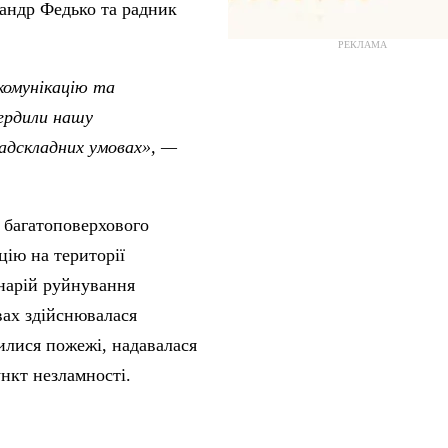
сандр Федько та радник
РЕКЛАМА
комунікацію та
ердили нашу
адскладних умовах», —
 багатоповерхового
цію на території
нарій руйнування
вах здійснювалася
илися пожежі, надавалася
нкт незламності.