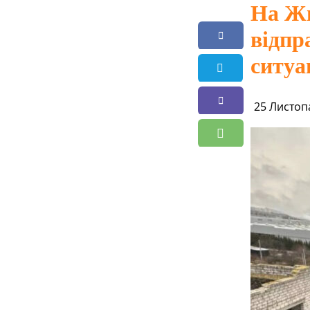
На Жи
відпр
ситуа
25 Листопа