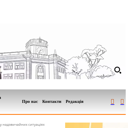
а
Про нас
Контакти
Редакція
у надзвичайних ситуаціях