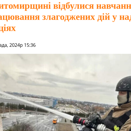
томирщині відбулися навчанн
ацювання злагоджених дій у н
ціях
да, 2024р 15:36