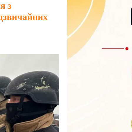
я з
адзвичайних