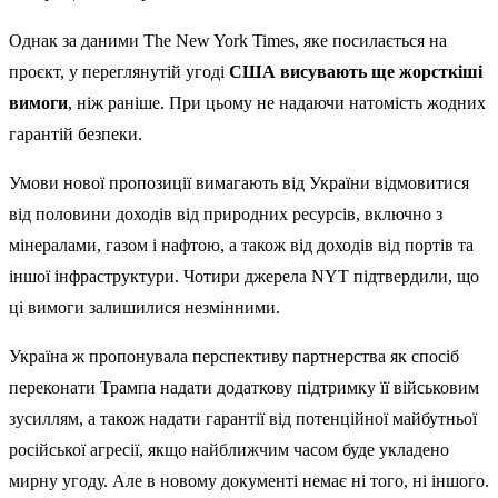
Однак за даними The New York Times, яке посилається на
проєкт, у переглянутій угоді
США висувають ще жорсткіші
вимоги
, ніж раніше. При цьому не надаючи натомість жодних
гарантій безпеки.
Умови нової пропозиції вимагають від України відмовитися
від половини доходів від природних ресурсів, включно з
мінералами, газом і нафтою, а також від доходів від портів та
іншої інфраструктури. Чотири джерела NYT підтвердили, що
ці вимоги залишилися незмінними.
Україна ж пропонувала перспективу партнерства як спосіб
переконати Трампа надати додаткову підтримку її військовим
зусиллям, а також надати гарантії від потенційної майбутньої
російської агресії, якщо найближчим часом буде укладено
мирну угоду. Але в новому документі немає ні того, ні іншого.