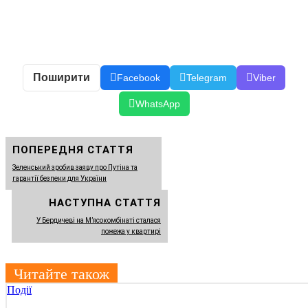
Поширити
Facebook
Telegram
Viber
WhatsApp
ПОПЕРЕДНЯ СТАТТЯ
Зеленський зробив заяву про Путіна та
гарантії безпеки для України
НАСТУПНА СТАТТЯ
У Бердичеві на М’ясокомбінаті сталася
пожежа у квартирі
Читайте також
Події