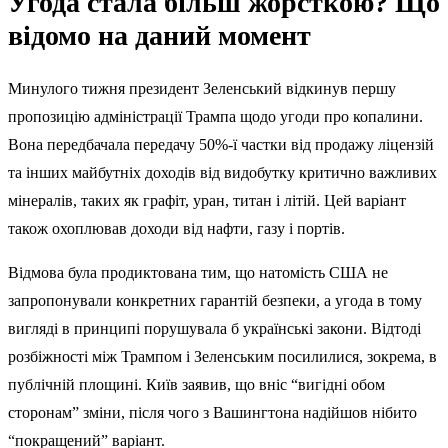
Угода стала більш жорсткою? Що
відомо на даний момент
Минулого тижня президент Зеленський відкинув першу
пропозицію адміністрації Трампа щодо угоди про копалини.
Вона передбачала передачу 50%-ї частки від продажу ліцензій
та інших майбутніх доходів від видобутку критично важливих
мінералів, таких як графіт, уран, титан і літій. Цей варіант
також охоплював доходи від нафти, газу і портів.
Відмова була продиктована тим, що натомість США не
запропонували конкретних гарантій безпеки, а угода в тому
вигляді в принципі порушувала б українські закони. Відтоді
розбіжності між Трампом і Зеленським посилилися, зокрема, в
публічній площині. Київ заявив, що вніс “вигідні обом
сторонам” зміни, після чого з Вашингтона надійшов нібито
“покращений” варіант.