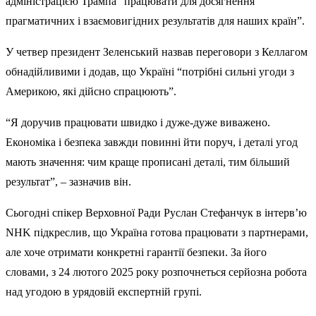
адміністрацією Трампа “працювати для досягнення
прагматичних і взаємовигідних результатів для наших країн”.
У четвер президент Зеленський назвав переговори з Келлагом
обнадійливими і додав, що Україні “потрібні сильні угоди з
Америкою, які дійсно спрацюють”.
“Я доручив працювати швидко і дуже-дуже виважено.
Економіка і безпека завжди повинні йти поруч, і деталі угод
мають значення: чим краще прописані деталі, тим більший
результат”, – зазначив він.
Сьогодні спікер Верховної Ради Руслан Стефанчук в інтерв’ю
NHK підкреслив, що Україна готова працювати з партнерами,
але хоче отримати конкретні гарантії безпеки. За його
словами, з 24 лютого 2025 року розпочнеться серйозна робота
над угодою в урядовій експертній групі.