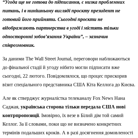
“Угода ще не готова до підписання, є низка проблемних
питань, і в нинішньому вигляді проєкту президент не
готовий його прийняти. Сьогодні проєкти не
відображають партнерства в угоді і містять тільки
односторонні зобов’язання України”, – зазначив
співрозмовник.
За даними The Wall Street Journal, переговори наближаються
до фінальної стадії й угоду нібито могли підписати вже
сьогодні, 22 лютого. Повідомлялося, що процес прискорив
візит спеціального представника США Кіта Келлога до Києва.
Але як стверджує журналістка телеканалу Fox News Нана
Саджая,
українська сторона тільки передала США нові
контрпропозиції
. Імовірно, їх везе в Білий дім той самий
Келлог. За її словами, поки що не визначено конкретних
термінів подальших кроків. А в разі досягнення домовленості