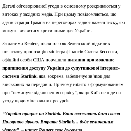
Деталі обговорюваної угоди в основному розкриваються у
витоках у західних медіа. При цьому повідомляється, що
адміністрація Трампа на переговорах задіює важелі тиску, які
можуть виявитися критичними для України.
За даними Reuters, після того як Зеленський відхилив
початкову пропозицію міністра фінансів Скотта Бессента,
офіційні особи США порушили
питання про можливе
припинення доступу України до супутникової інтернет-
системи Starlink
, яка, зокрема, забезпечує зв’язок для
військових на передовій. Причому нібито з формулюванням
про “неминуче відключення сервісу”, якщо Київ не піде на
угоду щодо мінеральних ресурсів.
“Україна працює на Starlink. Вони вважають його своєю
Полярною зіркою. Втрата Starlink… буде величезним
ударом”, – цитує Reuters своє джерело.