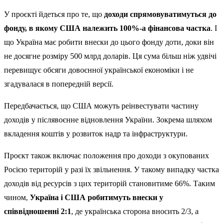
У проєкті йдеться про те, що
доходи спрямовуватимуться до
фонду, в якому США належить 100%-а фінансова частка
. І
що Україна має робити внески до цього фонду доти, доки він
не досягне розміру 500 млрд доларів. Ця сума більш ніж удвічі
перевищує обсяги довоєнної української економіки і не
згадувалася в попередній версії.
Передбачається, що США можуть реінвестувати частину
доходів у післявоєнне відновлення України. Зокрема шляхом
вкладення коштів у розвиток надр та інфраструктури.
Проєкт також включає положення про доходи з окупованих
Росією територій у разі їх звільнення. У такому випадку частка
доходів від ресурсів з цих територій становитиме 66%. Таким
чином,
Україна і США робитимуть внески у
співвідношенні 2:1
, де українська сторона вносить 2/3, а