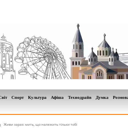
Світ
Спорт
Культура
Афіша
Технодрайв
Думка
Розмов
а
Живи зараз: мить, що належить тільки тобі