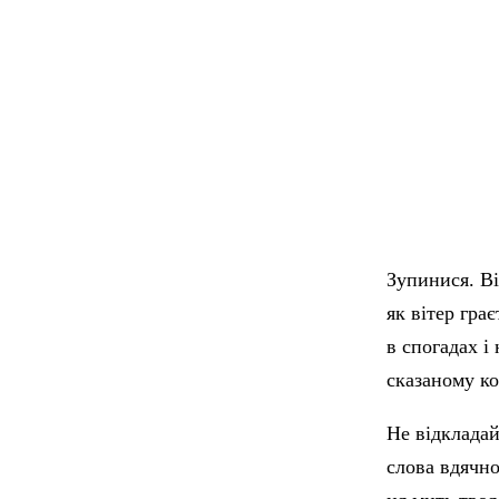
Зупинися. Ві
як вітер гра
в спогадах і
сказаному ко
Не відкладай
слова вдячно