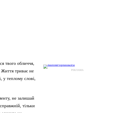
ься твого обличчя,
. Життя триває не
РЕКЛАМА
, у теплому слові,
менту, не залишай
 справжній, тільки