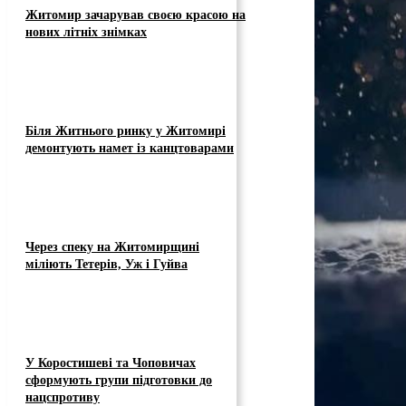
Житомир зачарував своєю красою на
нових літніх знімках
Біля Житнього ринку у Житомирі
демонтують намет із канцтоварами
Через спеку на Житомирщині
міліють Тетерів, Уж і Гуйва
У Коростишеві та Чоповичах
сформують групи підготовки до
нацспротиву