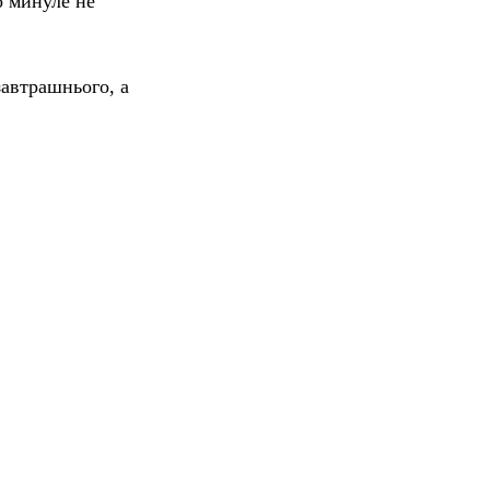
о минуле не
завтрашнього, а