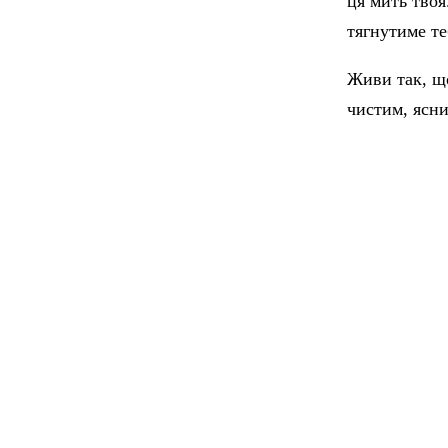
ця мить твоя
тягнутиме те
Живи так, що
чистим, ясни