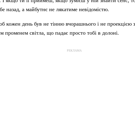
. І якщо ти її приймеш, якщо зумієш у ній знайти сенс, т
бе назад, а майбутнє не лякатиме невідомістю.
б кожен день був не тінню вчорашнього і не проекцією 
м променем світла, що падає просто тобі в долоні.
РЕКЛАМА