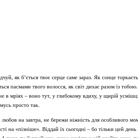
дчуй, як б’ється твоє серце саме зараз. Як сонце торкаєт
ється пасмами твого волосся, як світ дихає разом із тобою
 не в мріях – воно тут, у глибокому вдиху, у щирій усмішці
мусь просто так.
 любов на завтра, не бережи ніжність для особливого мо
сті на «пізніше». Віддай їх сьогодні – бо тільки цей день