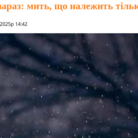
араз: мить, що належить тільк
 2025р 14:42