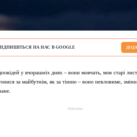
ПІДПИШІТЬСЯ НА НАС В GOOGLE
ДОДА
повідей у вчорашніх днях – вони мовчать, мов старі ли
 гонися за майбутнім, як за тінню – воно невловиме, змінн
ване.
РЕКЛАМА