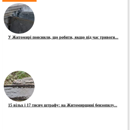
У Житомирі пояснили, що робити, якщо під час тривоги...
15 вільх і 17 тисяч штрафу: на Житомирщині бензопилу...