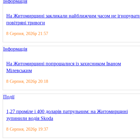
Інформація
На Житомирщині закликали найближчим часом не ігноруват
повітряні тривоги
8 Серпня, 2026р 21:57
Інформація
На Житомирщині попрощалися із захисником Іваном
Мілевським
8 Серпня, 2026р 20:18
Події
1,27 проміле і 400 доларів патрульним: на Житомирщині
зупинили водія Skoda
8 Серпня, 2026р 19:37