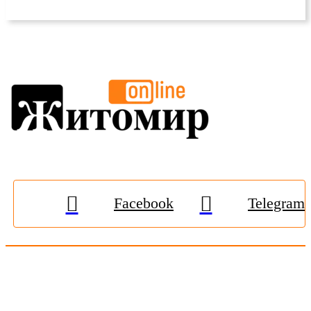
Facebook
Telegram
© 2009-2026, «
Житомир-Онлайн
». Всі права захищені.
Передрук матеріалів тільки за наявності гіперпосилання на
zhitomir-online.com
. E-mail редакції:
online.zt@gmail.com