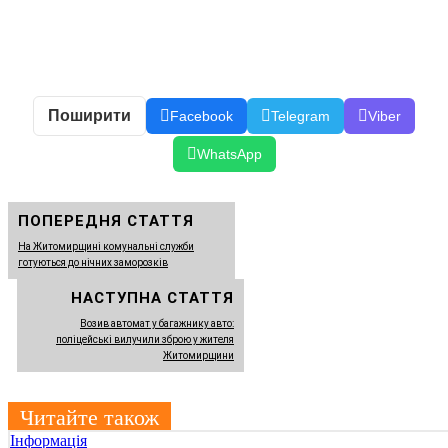
Поширити
Facebook
Telegram
Viber
WhatsApp
ПОПЕРЕДНЯ СТАТТЯ
На Житомирщині комунальні служби
готуються до нічних заморозків
НАСТУПНА СТАТТЯ
Возив автомат у багажнику авто:
поліцейські вилучили зброю у жителя
Житомирщини
Читайте також
Інформація