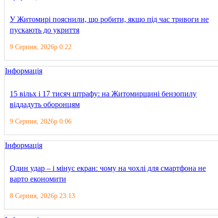
У Житомирі пояснили, що робити, якщо під час тривоги не
пускають до укриття
9 Серпня, 2026р 0:22
Інформація
15 вільх і 17 тисяч штрафу: на Житомирщині бензопилу
віддадуть оборонцям
9 Серпня, 2026р 0:06
Інформація
Один удар – і мінус екран: чому на чохлі для смартфона не
варто економити
8 Серпня, 2026р 23:13