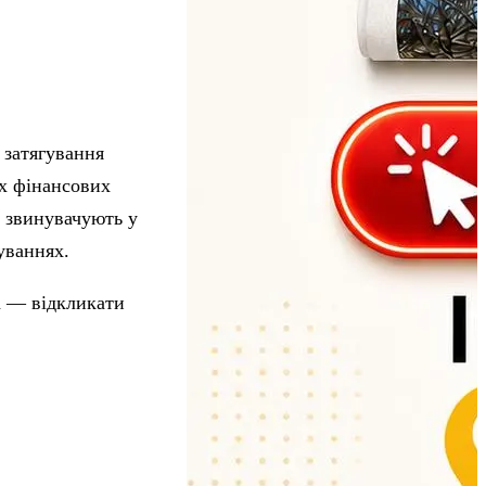
 затягування
их фінансових
о звинувачують у
уваннях.
а — відкликати