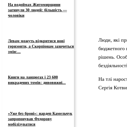
На водоймах Житомирщини
загинули 30 людей: більшість —
чоловіки
Люди, які пр
Левам можуть відкритися нові
горизонти, а Скорпіонам захочеться
бюджетного п
змін:...
рішень. Осо
бездіяльност
Книги на ланцюгах і 23 600
На тлі нарос
викрадених томів: дивовижні...
Сергія Котви
«Уже без броні»: нардеп Камельчук
запропонував Федорову
мобілізуватися