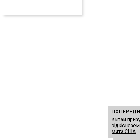
ПОПЕРЕДН
Китай приз
рідкіснозем
мита США