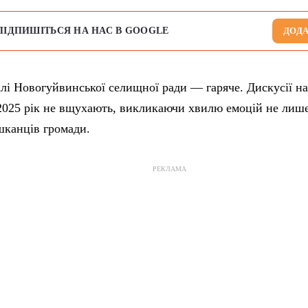
ПІДПИШІТЬСЯ НА НАС В GOOGLE
ДОДА
алі Новогуйвинської селищної ради — гаряче. Дискусії н
2025 рік не вщухають, викликаючи хвилю емоцій не лише 
шканців громади.
РЕКЛАМА