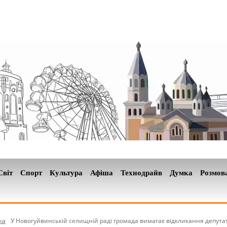
Світ
Спорт
Культура
Афіша
Технодрайв
Думка
Розмов
ка
У Новогуйвинській селищній раді громада вимагає відкликання депута