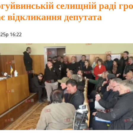
гуйвинській селищній раді гр
є відкликання депутата
025р 16:22