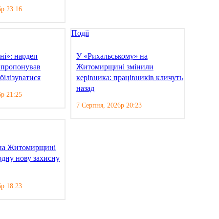
6р 23:16
Події
ні»: нардеп
У «Рихальському» на
апропонував
Житомирщині змінили
білізуватися
керівника: працівників кличуть
назад
6р 21:25
7 Серпня, 2026р 20:23
 на Житомирщині
одну нову захисну
6р 18:23