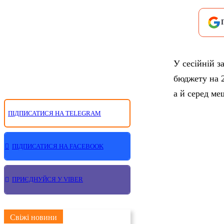
У сесійній з
бюджету на 
а й серед ме
ПІДПИСАТИСЯ НА TELEGRAM
ПІДПИСАТИСЯ НА FACEBOOK
ПРИЄДНУЙСЯ У VIBER
Свіжі новини