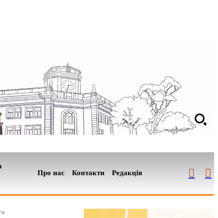
а
Про нас
Контакти
Редакція
та