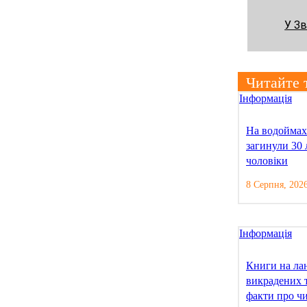
У Зв
Читайте 
Інформація
На водойма
загинули 30 
чоловіки
8 Серпня, 2026
Інформація
Книги на лан
викрадених 
факти про ч