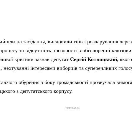
ийшли на засідання, висловили гнів і розчарування через
роцесу та відсутність прозорості в обговоренні ключов
бливої критики зазнав депутат
Сергій Котвицький
, яког
і, нехтуванні інтересами виборців та суперечливих голос
таючого обурення з боку громадськості прозвучала вимог
цького з депутатського корпусу.
РЕКЛАМА