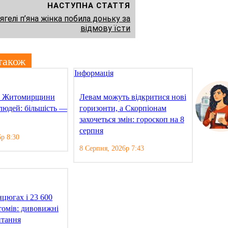
НАСТУПНА СТАТТЯ
ягелі п’яна жінка побила доньку за
відмову їсти
також
Інформація
х Житомирщини
Левам можуть відкритися нові
людей: більшість —
горизонти, а Скорпіонам
захочеться змін: гороскоп на 8
серпня
р 8:30
8 Серпня, 2026р 7:43
цюгах і 23 600
томів: дивовижні
итання