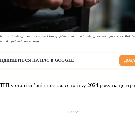
hair in Handcuffs. Rear view and Closeup ,Men criminal in handcuffs arrested for crimes. With h
e in the jail violence concept.
ПІДПИШІТЬСЯ НА НАС В GOOGLE
ДОДА
ТП у стані сп’яніння сталася влітку 2024 року на центра
РЕКЛАМА