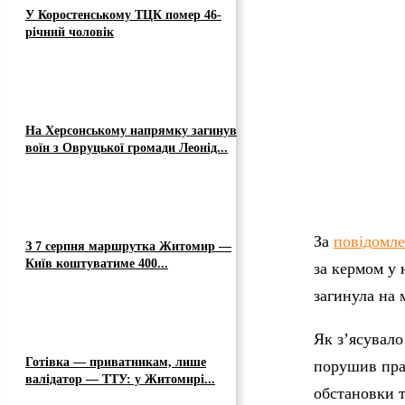
У Коростенському ТЦК помер 46-
річний чоловік
На Херсонському напрямку загинув
воїн з Овруцької громади Леонід...
За
повідомл
З 7 серпня маршрутка Житомир —
Київ коштуватиме 400...
за кермом у 
загинула на м
Як з’ясувало
Готівка — приватникам, лише
порушив прав
валідатор — ТТУ: у Житомирі...
обстановки т