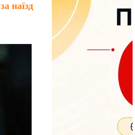
за наїзд