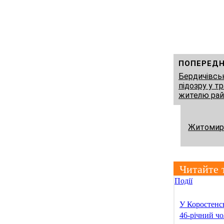
ПОПЕРЕДН
Бердичівськ
підозру у т
жителю рай
Житомирщ
Читайте 
Події
У Коростенс
46-річний чо