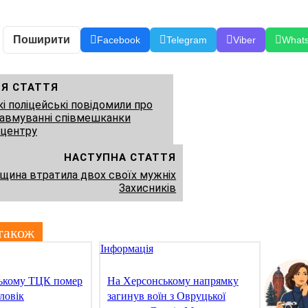
Поширити
Facebook
Telegram
Viber
What
Я СТАТТЯ
і поліцейські повідомили про
равмуванні співмешканки
центру
НАСТУПНА СТАТТЯ
ина втратила двох своїх мужніх
Захисників
також
Інформація
ькому ТЦК помер
На Херсонському напрямку
ловік
загинув воїн з Овруцької