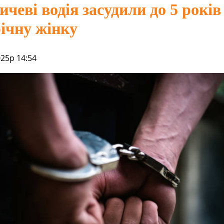
чеві водія засудили до 5 років 
річну жінку
025р 14:54