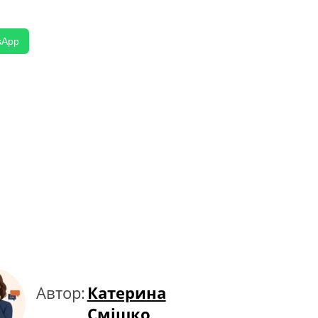
sApp
Автор:
Катерина
Смішко