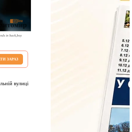
ands in back,boy
ТИ ЗАРАЗ
льній вулиці