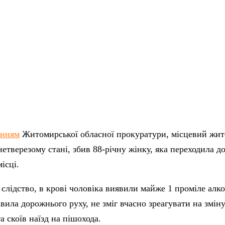
енням
Житомирської обласної прокуратури, місцевий жит
нетверезому стані, збив 88-річну жінку, яка переходила д
ісці.
 слідство, в крові чоловіка виявили майже 1 проміле алк
ила дорожнього руху, не зміг вчасно зреагувати на змін
а скоїв наїзд на пішохода.