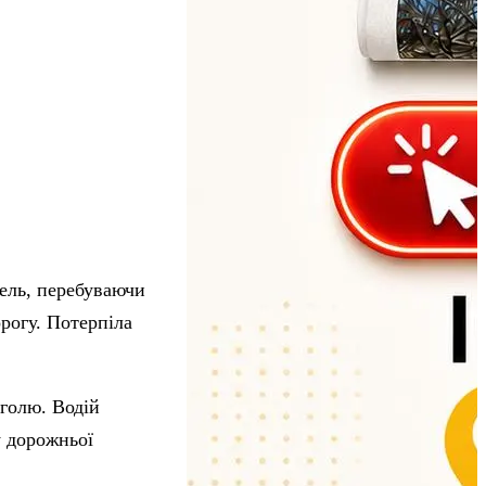
ель, перебуваючи
орогу. Потерпіла
оголю. Водій
у дорожньої