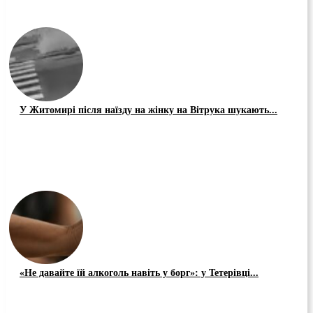
У Житомирі після наїзду на жінку на Вітрука шукають...
«Не давайте їй алкоголь навіть у борг»: у Тетерівці...