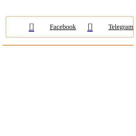
Facebook
Telegram
© 2009-2026, «
Житомир-Онлайн
». Всі права захищені.
Передрук матеріалів тільки за наявності гіперпосилання на
zhitomir-online.com
. E-mail редакції:
online.zt@gmail.com