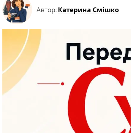
Автор:
Катерина Смішко