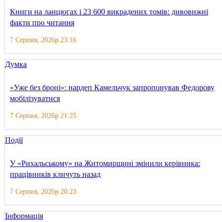
Книги на ланцюгах і 23 600 викрадених томів: дивовижні
факти про читання
7 Серпня, 2026р 23:16
Думка
«Уже без броні»: нардеп Камельчук запропонував Федорову
мобілізуватися
7 Серпня, 2026р 21:25
Події
У «Рихальському» на Житомирщині змінили керівника:
працівників кличуть назад
7 Серпня, 2026р 20:23
Інформація