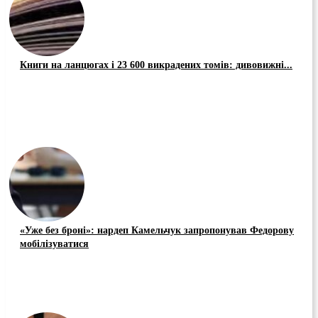
Книги на ланцюгах і 23 600 викрадених томів: дивовижні...
«Уже без броні»: нардеп Камельчук запропонував Федорову
мобілізуватися