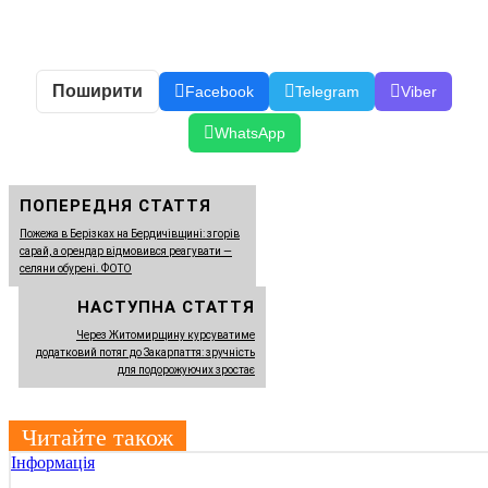
Поширити
Facebook
Telegram
Viber
WhatsApp
ПОПЕРЕДНЯ СТАТТЯ
Пожежа в Берізках на Бердичівщині: згорів
сарай, а орендар відмовився реагувати —
селяни обурені. ФОТО
НАСТУПНА СТАТТЯ
Через Житомирщину курсуватиме
додатковий потяг до Закарпаття: зручність
для подорожуючих зростає
Читайте також
Інформація