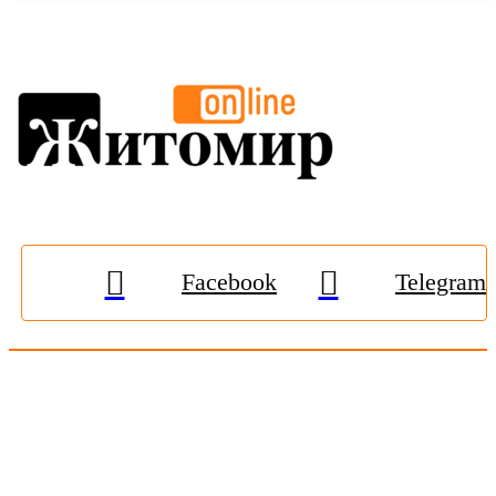
Facebook
Telegram
© 2009-2026, «
Житомир-Онлайн
». Всі права захищені.
Передрук матеріалів тільки за наявності гіперпосилання на
zhitomir-online.com
. E-mail редакції:
online.zt@gmail.com