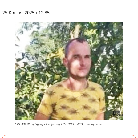
25 Квітня, 2025р 12:35
CREATOR: gd-jpeg v1.0 (using IJG JPEG v80), quality = 90