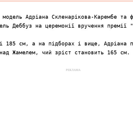
 модель Адріана Скленарікова-Карембе та ф
ель Деббуз на церемонії вручення премії "
і 185 см, а на підборах і вище, Адріана п
над Жамелем, чий зріст становить 165 см.
РЕКЛАМА