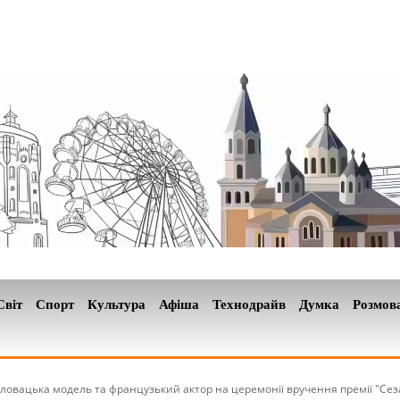
Світ
Спорт
Культура
Афіша
Технодрайв
Думка
Розмов
ловацька модель та французький актор на церемонії вручення премії "Сезар"