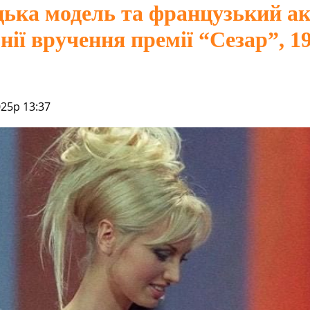
ька модель та французький ак
нії вручення премії “Сезар”, 19
025р 13:37