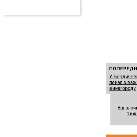
ПОПЕРЕДН
У Бердичеві
пенал з ва
винагороду
Від зло
тиж