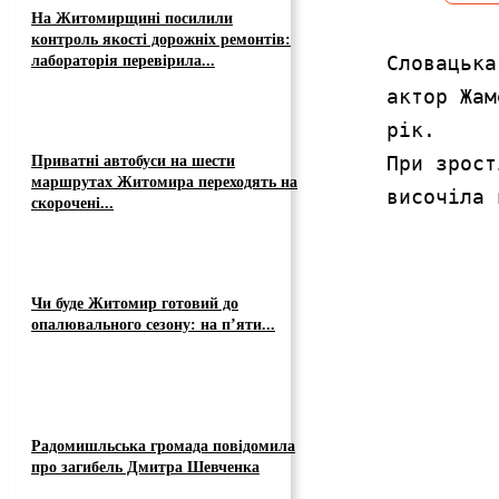
На Житомирщині посилили
контроль якості дорожніх ремонтів:
Словацька
лабораторія перевірила...
актор Жам
рік. 
При зрост
Приватні автобуси на шести
маршрутах Житомира переходять на
височіла 
скорочені...
Чи буде Житомир готовий до
опалювального сезону: на п’яти...
Радомишльська громада повідомила
про загибель Дмитра Шевченка