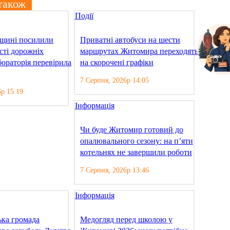
також
Події
щині посилили
Приватні автобуси на шести
сті дорожніх
маршрутах Житомира переходять
бораторія перевірила
на скорочені графіки
7 Серпня, 2026р 14:05
6р 15:19
Інформація
Чи буде Житомир готовий до
опалювального сезону: на п’яти
котельнях не завершили роботи
7 Серпня, 2026р 13:46
Інформація
ка громада
Медогляд перед школою у