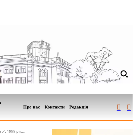
а
Про нас
Контакти
Редакція
, 1999 рік....