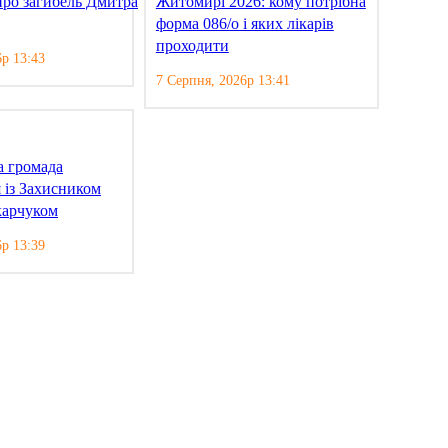
про загибель Дмитра
Житомирі 2026: кому потрібна
форма 086/о і яких лікарів
проходити
6р 13:43
7 Серпня, 2026р 13:41
а громада
 із Захисником
карчуком
6р 13:39