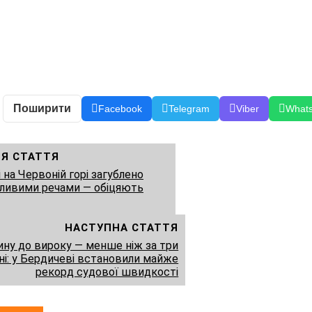
Поширити
Facebook
Telegram
Viber
What
Я СТАТТЯ
 на Червоній горі загублено
жливими речами — обіцяють
НАСТУПНА СТАТТЯ
чину до вироку — менше ніж за три
ні: у Бердичеві встановили майже
рекорд судової швидкості