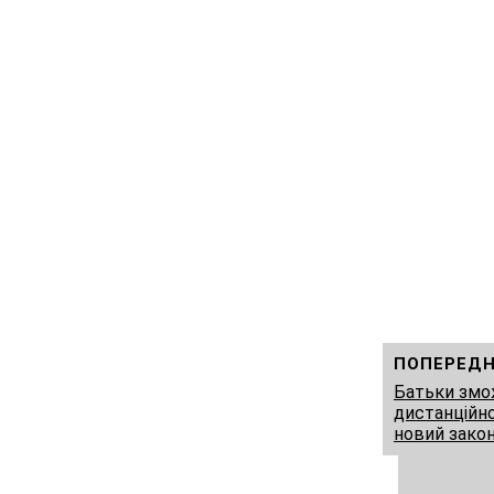
ПОПЕРЕДН
Батьки змо
дистанційно
новий зако