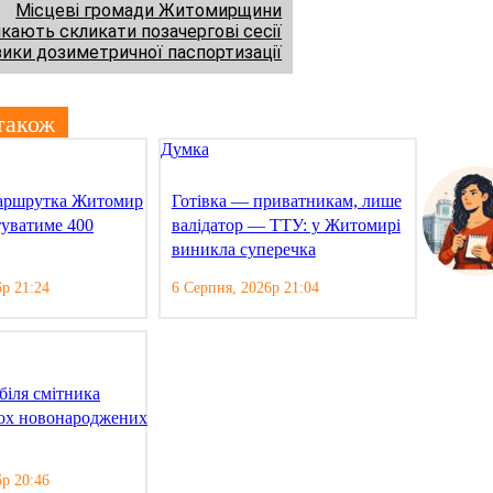
Місцеві громади Житомирщини
кають скликати позачергові сесії
зики дозиметричної паспортизації
також
Думка
маршрутка Житомир
Готівка — приватникам, лише
уватиме 400
валідатор — ТТУ: у Житомирі
виникла суперечка
6р 21:24
6 Серпня, 2026р 21:04
біля смітника
ох новонароджених
6р 20:46