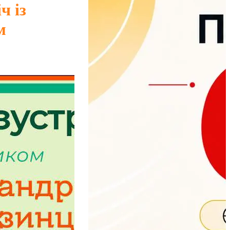
ч із
м