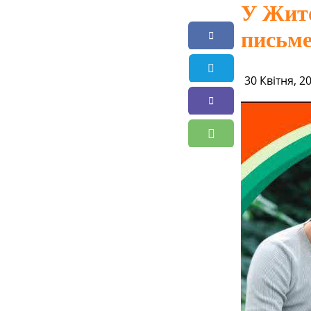
У Жито
письм
30 Квітня, 2