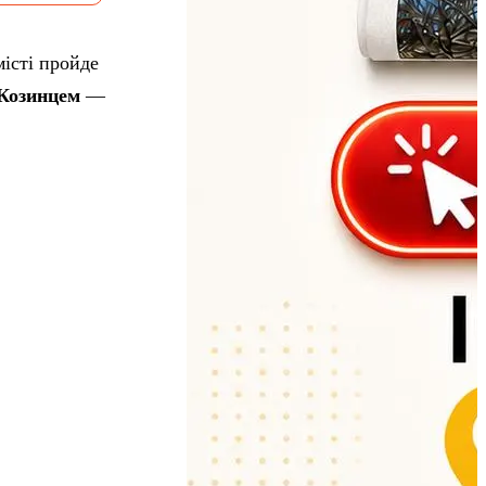
місті пройде
 Козинцем
—