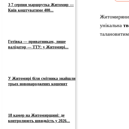
З 7 серпня маршрутка Житомир —
Київ коштуватиме 400...
Житомиряни,
унікальна
тв
талановитим 
Готівка — приватникам, лише
валідатор — ТТУ: у Житомирі...
У Житомирі біля смітника знайшли
трьох новонароджених кошенят
18 камер на Житомирщині: де
контролюють швидкість у 2026...