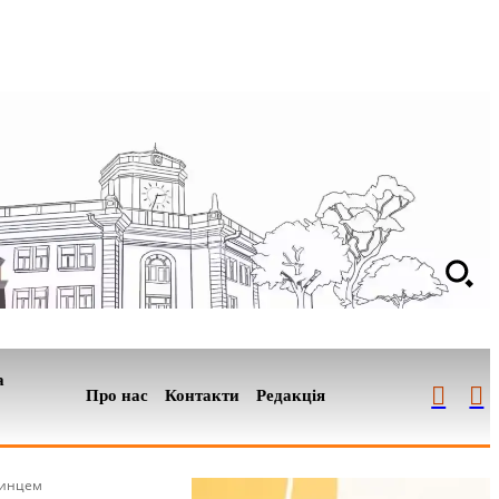
а
Про нас
Контакти
Редакція
зинцем