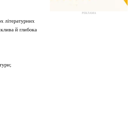
РЕКЛАМА
ох літературних
иклива й глибока
тури;