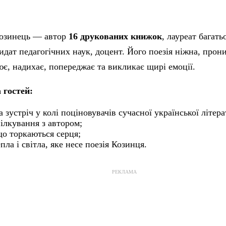
озинець — автор
16 друкованих книжок
, лауреат багать
идат педагогічних наук, доцент. Його поезія ніжна, прон
є, надихає, попереджає та викликає щирі емоції.
 гостей:
 зустріч у колі поціновувачів сучасної української літера
ілкування з автором;
що торкаються серця;
епла і світла, яке несе поезія Козинця.
РЕКЛАМА