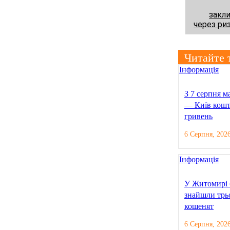
закли
через ри
Читайте 
Інформація
З 7 серпня 
— Київ кошт
гривень
6 Серпня, 202
Інформація
У Житомирі 
знайшли трь
кошенят
6 Серпня, 202