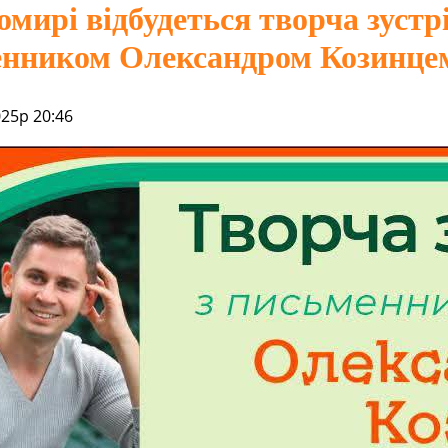
мирі відбудеться творча зустрі
енником Олександром Козинце
025р 20:46