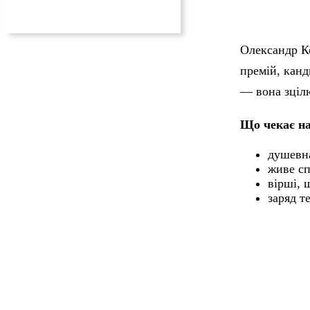
Олександр К
премій, канд
— вона зцілю
Що чекає на
душевна
живе сп
вірші, 
заряд т