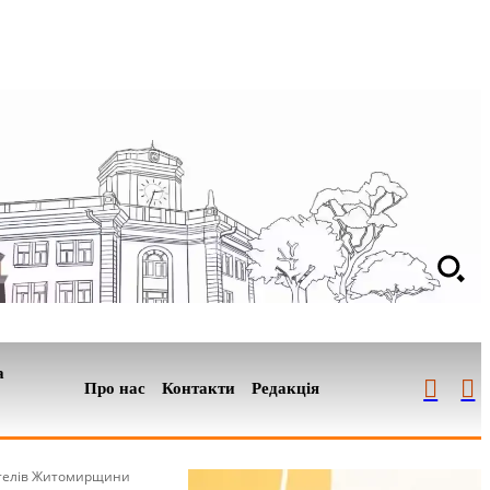
а
Про нас
Контакти
Редакція
жителів Житомирщини