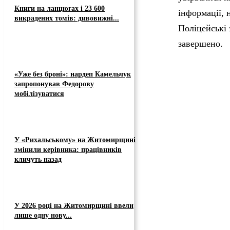
Книги на ланцюгах і 23 600
інформації, 
викрадених томів: дивовижні...
Поліцейські 
завершено.
«Уже без броні»: нардеп Камельчук
запропонував Федорову
мобілізуватися
У «Рихальському» на Житомирщині
змінили керівника: працівників
кличуть назад
У 2026 році на Житомирщині ввели
лише одну нову...