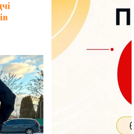
дчі
ів