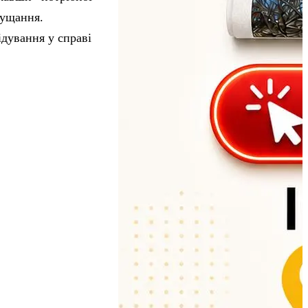
нущання.
ідування у справі