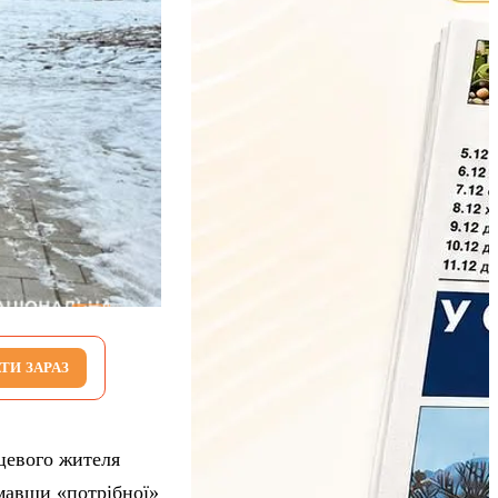
ТИ ЗАРАЗ
цевого жителя
имавши «потрібної»