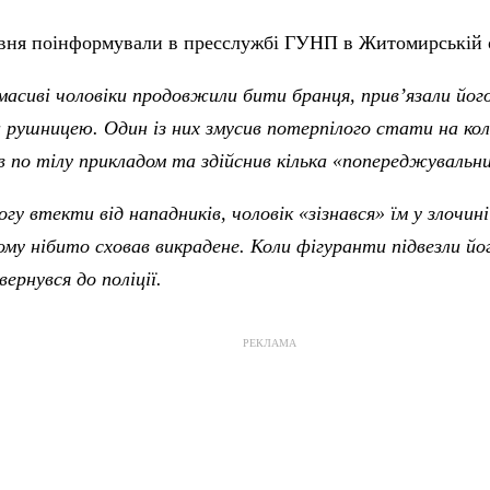
авня поінформували в пресслужбі ГУНП в Житомирській о
масиві чоловіки продовжили бити бранця, прив’язали йог
рушницею. Один із них змусив потерпілого стати на колі
ів по тілу прикладом та здійснив кілька «попереджувальни
гу втекти від нападників, чоловік «зізнався» їм у злочин
кому нібито сховав викрадене. Коли фігуранти підвезли йог
вернувся до поліції.
РЕКЛАМА