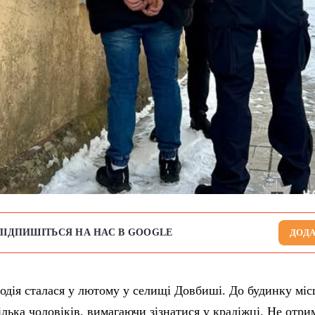
ПІДПИШІТЬСЯ НА НАС В GOOGLE
ДОДА
одія сталася у лютому у селищі Довбиші. До будинку міс
ілька чоловіків, вимагаючи зізнатися у крадіжці. Не отр