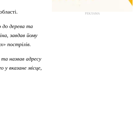
бласті.
РЕКЛАМА
о до дерева та
на, завдав йому
х» пострілів.
і та назвав адресу
о у вказане місце,