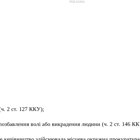
РЕКЛАМА
(ч. 2 ст. 127 ККУ);
позбавлення волі або викрадення людини (ч. 2 ст. 146 КК
е керівництво здійснювала місцева окружна прокуратура