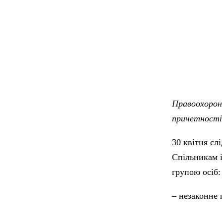
Правоохоронц
причетності 
30 квітня сл
Спільникам 
групою осіб:
– незаконне 