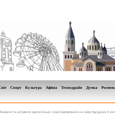
Світ
Спорт
Культура
Афіша
Технодрайв
Думка
Розмов
Викрали та катували односельця: слідчі відправили на лаву підсудних 3 