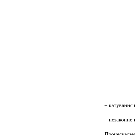
– катування 
– незаконне 
Процесуальн