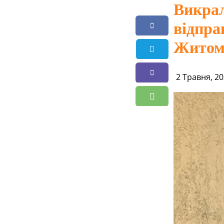
Викрал
відпра
Житом
2 Травня, 20