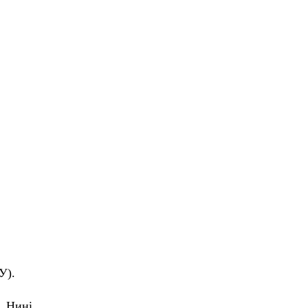
У).
. Нині