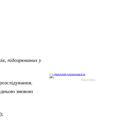
ів, підозрюваних у
РЕКЛАМА
 розслідування.
редньою змовою
);