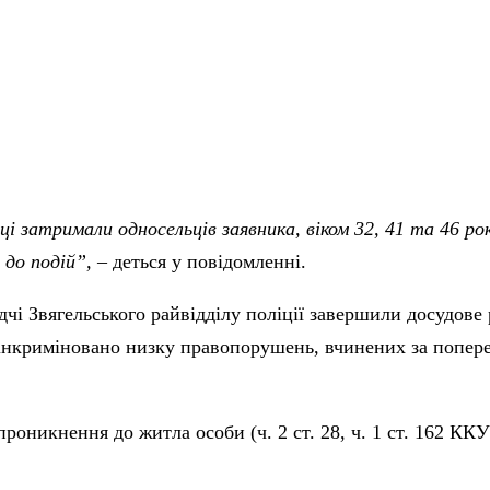
і затримали односельців заявника, віком 32, 41 та 46 рок
до подій”,
– деться у повідомленні.
ідчі Звягельського райвідділу поліції завершили досудове
інкриміновано низку правопорушень, вчинених за попе
проникнення до житла особи (ч. 2 ст. 28, ч. 1 ст. 162 ККУ