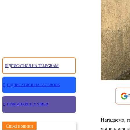
ПІДПИСАТИСЯ НА TELEGRAM
ПІДПИСАТИСЯ НА FACEBOOK
ПРИЄДНУЙСЯ У VIBER
Нагадаємо, п
Свіжі новини
увірвалися к