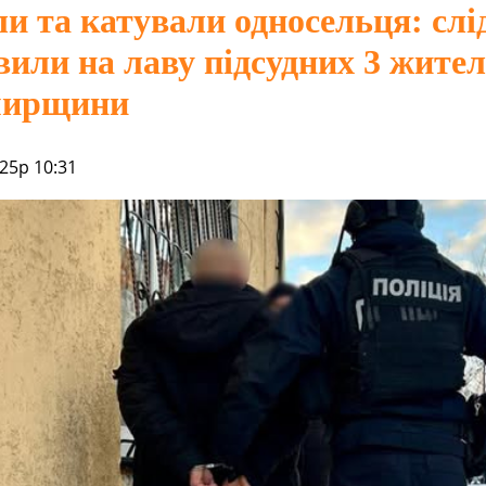
и та катували односельця: слі
вили на лаву підсудних 3 жител
ирщини
25р 10:31