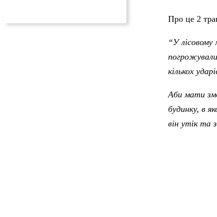
Про це 2 тр
“У лісовому 
погрожували 
кількох удар
Аби мати змо
будинку, в я
він утік та з