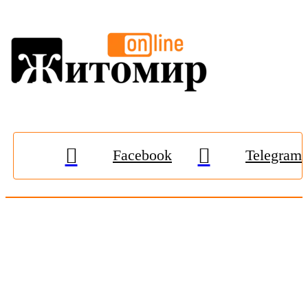
Facebook
Telegram
© 2009-2026, «
Житомир-Онлайн
». Всі права захищені.
Передрук матеріалів тільки за наявності гіперпосилання на
zhitomir-online.com
. E-mail редакції:
online.zt@gmail.com