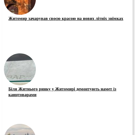
Житомир зачарував своєю красою на нових літніх знімках
Біля Житнього ринку у Житомирі демонтують намет із
канцтоварами