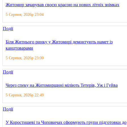
Житомир зачарував своєю красою на нових літніх знімках
5 Серпня, 2026р 23:04
Події
Біля Житнього ринку у Житомирі демонтують намет із
канцтоварами
5 Серпня, 2026р 23:00
Події
Через спеку на Житомирщині міліють Тетерів, Уж і Гуйва
5 Серпня, 2026р 22:49
Події
У Коростишеві та Чоповичах сформують групи підготовки до