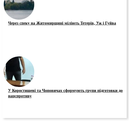
Через спеку на Житомирщині міліють Тетерів, Уж і Гуйва
У Коростишеві та Чоповичах сформують групи підготовки до
нацспротиву