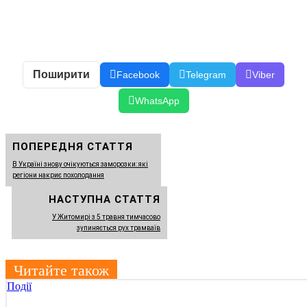
Поширити
Facebook
Telegram
Viber
WhatsApp
ПОПЕРЕДНЯ СТАТТЯ
В Україні знову очікуються заморозки: які
регіони накриє похолодання
НАСТУПНА СТАТТЯ
У Житомирі з 5 травня тимчасово
зупиняється рух трамваїв
Читайте також
Події