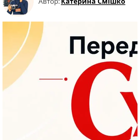
Автор:
Катерина Смішко