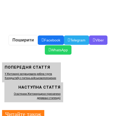
Поширити
Facebook
Telegram
Viber
WhatsApp
ПОПЕРЕДНЯ СТАТТЯ
У Житомирі запрацювала робоча група
Коордштабу з питань військовополонених
НАСТУПНА СТАТТЯ
Освітянам Житомирщини призначено
державні стипендії
Читайте також