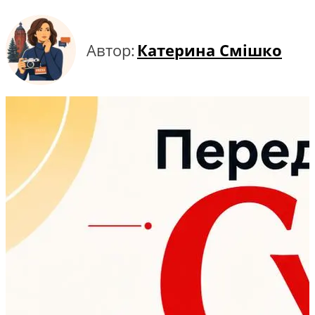
Автор:
Катерина Смішко