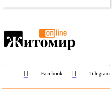
Facebook
Telegram
© 2009-2026, «
Житомир-Онлайн
». Всі права захищені.
Передрук матеріалів тільки за наявності гіперпосилання на
zhitomir-online.com
. E-mail редакції:
online.zt@gmail.com