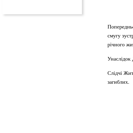
Попередньо
смугу зуст
річного жи
Унаслідок 
Слідчі Жит
загиблих.