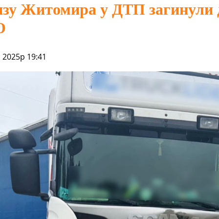
зу Житомира у ДТП загинули 
О
 2025р 19:41