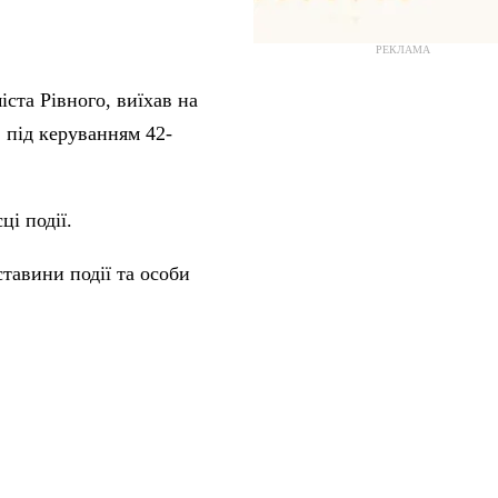
РЕКЛАМА
ста Рівного, виїхав на
»
під керуванням 42-
і події.
тавини події та особи