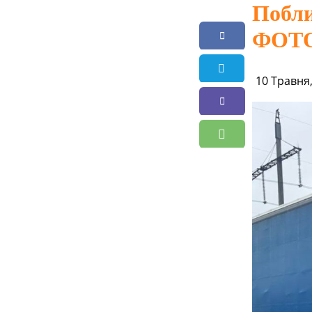
Побли
ФОТ
10 Травня,