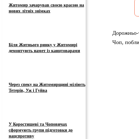
Житомир зачарував своєю красою на
нових літніх знімках
Дорожньо-т
Чоп, побл
Біля Житнього ринку у Житомирі
демонтують намет із канцтоварами
Через спеку на Житомирщині міліють
Тетерів, Уж і Гуйва
У Коростишеві та Чоповичах
сформують групи підготовки до
нацспротиву