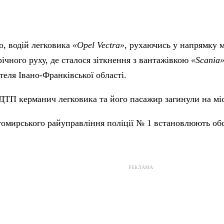
, водій легковика
«Opel Vectra»,
рухаючись у напрямку мі
річного руху, де сталося зіткнення з вантажівкою
«Scania
теля Івано-Франківської області.
ДТП керманич легковика та його пасажир загинули на місц
омирського райуправління поліції № 1 встановлюють обс
РЕКЛАМА