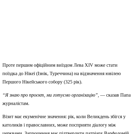
Проте першим офіційним виїздом Лева XIV може стати
поїздка до Нікеї (Ізнік, Туреччина) на відзначення ювілею
Першого Нікейського собору (325 рік).
“Я знаю про проєкт, ми готуємо організацію”,
— сказав Папа
журналістам.
Візит має екуменічне значення: рік, коли Великдень збігся у
католиків і православних, може посприяти діалогу між
церквами. Запрошення має підтвердити патріарх Варфоломій,