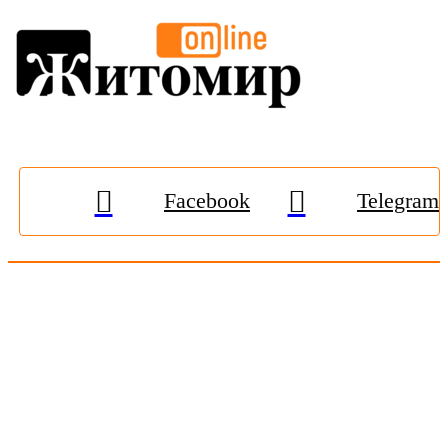
Facebook
Telegram
© 2009-2026, «
Житомир-Онлайн
». Всі права захищені.
Передрук матеріалів тільки за наявності гіперпосилання на
zhitomir-online.com
. E-mail редакції:
online.zt@gmail.com