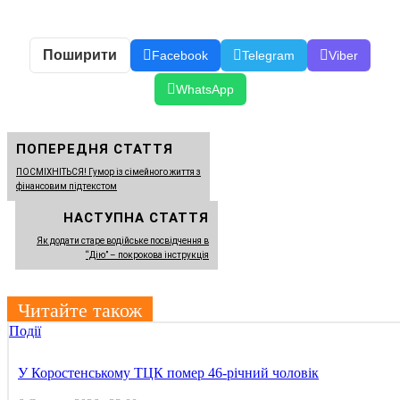
Поширити
Facebook
Telegram
Viber
WhatsApp
ПОПЕРЕДНЯ СТАТТЯ
ПОСМІХНІТЬСЯ! Гумор із сімейного життя з
фінансовим підтекстом
НАСТУПНА СТАТТЯ
Як додати старе водійське посвідчення в
“Дію” – покрокова інструкція
Читайте також
Події
У Коростенському ТЦК помер 46-річний чоловік