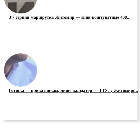
З 7 серпня маршрутка Житомир — Київ коштуватиме 400...
Готівка — приватникам, лише валідатор — ТТУ: у Житомирі...