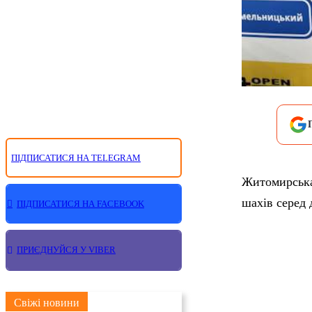
ПІДПИСАТИСЯ НА TELEGRAM
Житомирська 
шахів серед 
ПІДПИСАТИСЯ НА FACEBOOK
ПРИЄДНУЙСЯ У VIBER
Свіжі новини