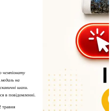
ю чемпіонату
 медаль на
искавичні шахи.
ся в повідомленні.
2 травня