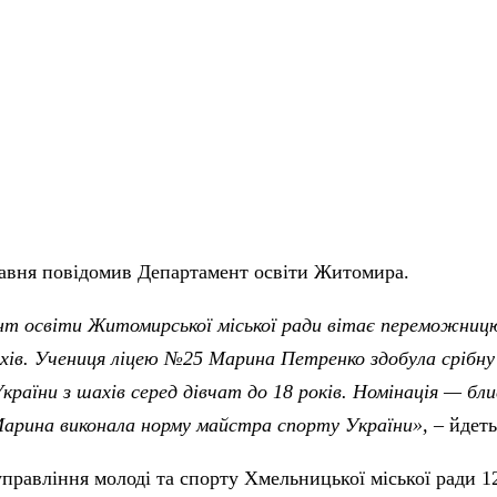
равня повідомив Департамент освіти Житомира.
т освіти Житомирської міської ради вітає переможниц
хів. Учениця ліцею №25 Марина Петренко здобула срібну
країни з шахів серед дівчат до 18 років. Номінація — бл
Марина виконала норму майстра спорту України»,
– йдеть
правління молоді та спорту Хмельницької міської ради 1