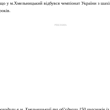
що у м.Хмельницький відбувся чемпіонат України з шахі
років.
РЕКЛАМА
оходили в м. Хмельницький та об’єднали 150 учасників із