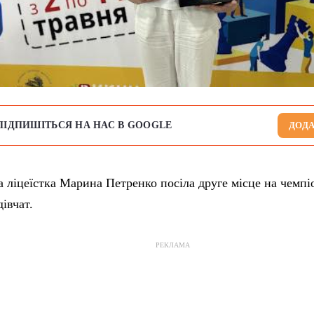
ПІДПИШІТЬСЯ НА НАС В GOOGLE
ДОДА
ліцеїстка Марина Петренко посіла друге місце на чемпіо
дівчат.
РЕКЛАМА