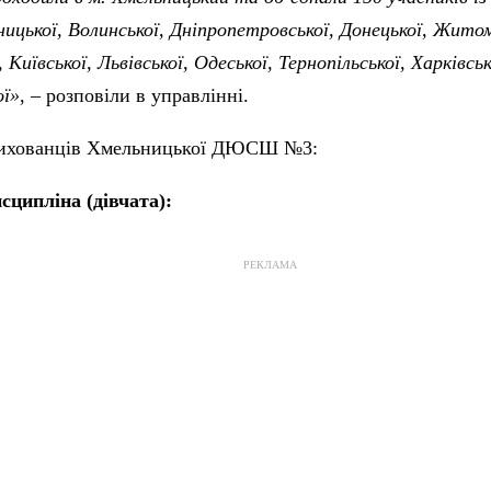
ницької, Волинської, Дніпропетровської, Донецької, Житом
 Київської, Львівської, Одеської, Тернопільської, Харківсь
ої»
, – розповіли в управлінні.
вихованців Хмельницької ДЮСШ №3:
сципліна (дівчата):
РЕКЛАМА