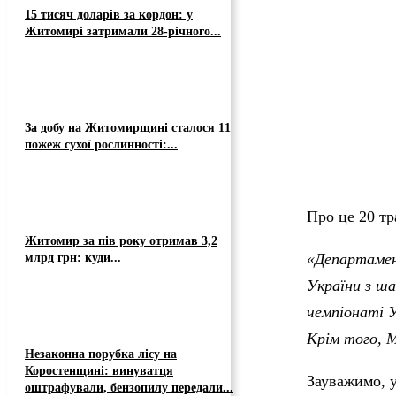
15 тисяч доларів за кордон: у
Житомирі затримали 28-річного...
За добу на Житомирщині сталося 11
пожеж сухої рослинності:...
Про це 20 т
Житомир за пів року отримав 3,2
«Департамен
млрд грн: куди...
України з ша
чемпіонаті У
Крім того, 
Незаконна порубка лісу на
Коростенщині: винуватця
Зауважимо, у
оштрафували, бензопилу передали...