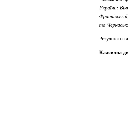
України: Він
Франківської,
та Черкаськ
Результати 
Класична ди