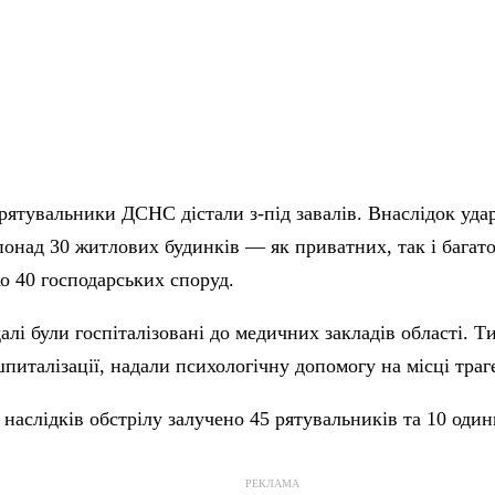
рятувальники ДСНС дістали з-під завалів. Внаслідок уд
онад 30 житлових будинків — як приватних, так і багат
о 40 господарських споруд.
алі були госпіталізовані до медичних закладів області. Т
питалізації, надали психологічну допомогу на місці траге
ї наслідків обстрілу залучено 45 рятувальників та 10 один
РЕКЛАМА