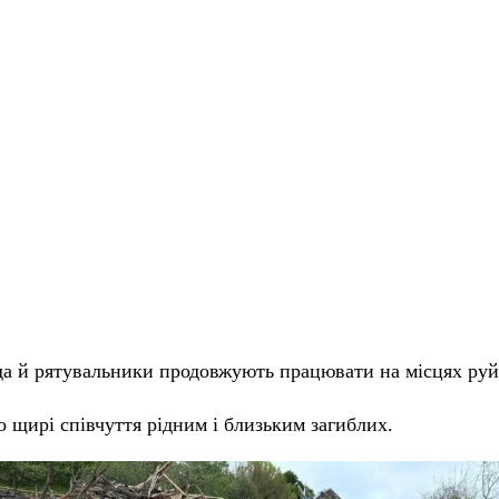
да й рятувальники продовжують працювати на місцях руй
щирі співчуття рідним і близьким загиблих.