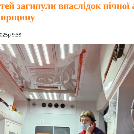
ітей загинули внаслідок нічної 
ирщину
025р 9:38