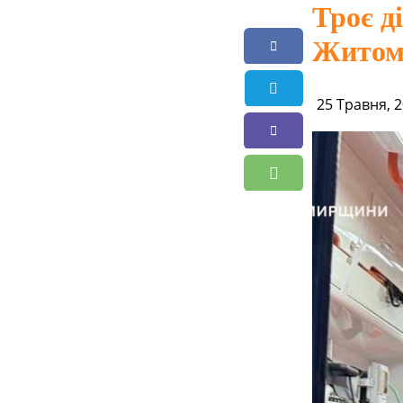
Троє д
Житом
25 Травня, 2