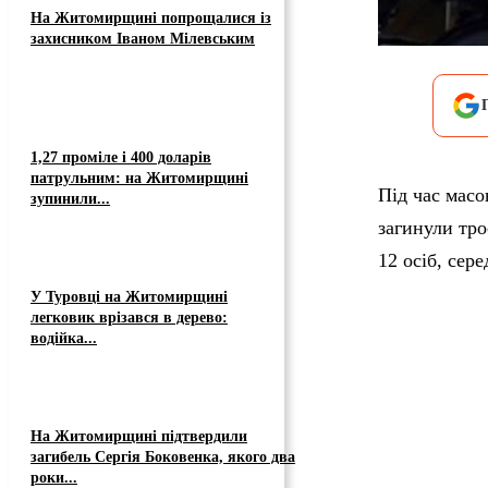
На Житомирщині попрощалися із
захисником Іваном Мілевським
1,27 проміле і 400 доларів
патрульним: на Житомирщині
Під час масо
зупинили...
загинули тро
12 осіб, сер
У Туровці на Житомирщині
легковик врізався в дерево:
водійка...
На Житомирщині підтвердили
загибель Сергія Боковенка, якого два
роки...