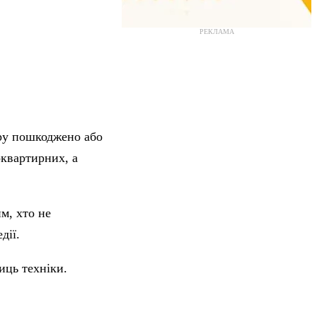
РЕКЛАМА
ару пошкоджено або
оквартирних, а
им, хто не
дії.
иць техніки.