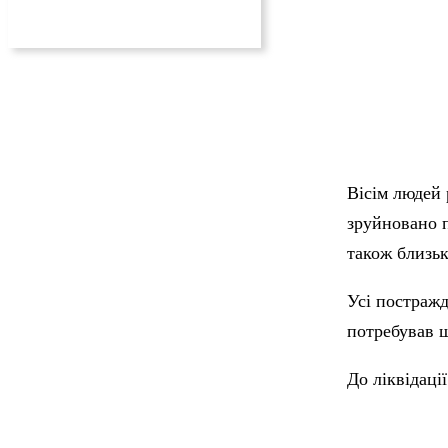
Вісім людей 
зруйновано п
також близьк
Усі постражд
потребував ш
До ліквідаці