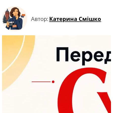
Автор:
Катерина Смішко