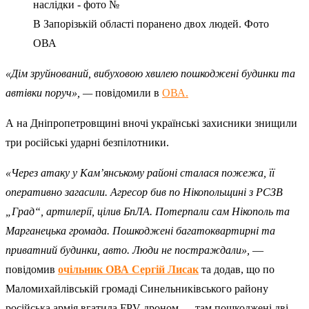
В Запорізькій області поранено двох людей. Фото
ОВА
«Дім зруйнований, вибуховою хвилею пошкоджені будинки та
автівки поруч», —
повідомили в
ОВА.
А на Дніпропетровщині вночі українські захисники знищили
три російські ударні безпілотники.
«Через атаку у Кам’янському районі сталася пожежа, її
оперативно загасили. Агресор бив по Нікопольщині з РСЗВ
„Град“, артилерії, цілив БпЛА. Потерпали сам Нікополь та
Марганецька громада. Пошкоджені багатоквартирні та
приватний будинки, авто. Люди не постраждали»,
—
повідомив
очільник ОВА Сергій Лисак
та додав, що по
Маломихайлівській громаді Синельниківського району
російська армія вгатила FPV-дроном — там пошкоджені дві