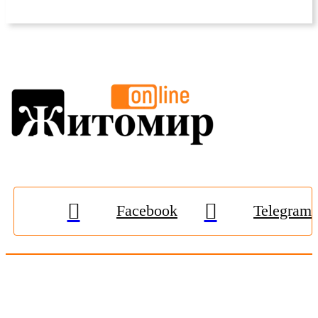
Facebook
Telegram
© 2009-2026, «
Житомир-Онлайн
». Всі права захищені.
Передрук матеріалів тільки за наявності гіперпосилання на
zhitomir-online.com
. E-mail редакції:
online.zt@gmail.com