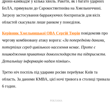
дрони-камікадзе у кілька хвиль. Ракети, як і багато ударних
БпЛА, прямували до Сарокостянтиніва на Хмельниччині.
Загрозу застосування барражуючих боєприпасів для вісіх
областей скасували лише ранком у понеділок.
Керівник Хмельницької ОВА Сергій Тюрін
повідомляв про
чергову комбіновану атаку ворога:
«За попередніми даними,
потерпілих серед цивільного населення немає. Проте є
пошкодження приватних домогосподарств та підприємств.
Детальнішу інформацію надам пізніше».
Третю ніч поспіль під ударами росіян перебуває Київ та
область. За даними КМВА, цієї ночі тривога в столиці тривала
6 годин.
РЕКЛАМА