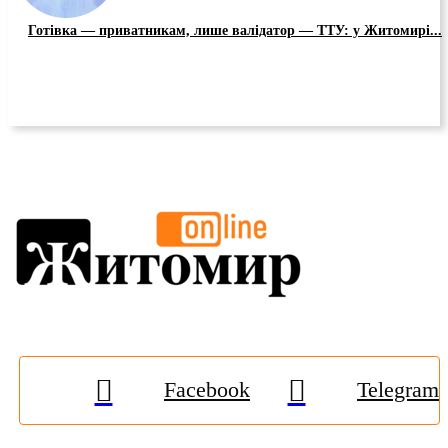
Готівка — приватникам, лише валідатор — ТТУ: у Житомирі...
Facebook
Telegram