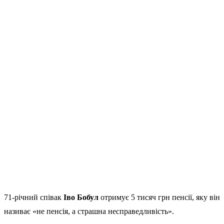
71-річний співак
Іво Бобул
отримує 5 тисяч грн пенсії, яку він
називає «не пенсія, а страшна несправедливість».