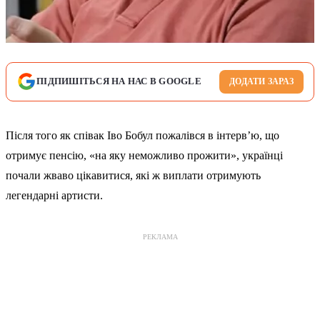
ПІДПИШІТЬСЯ НА НАС В GOOGLE
ДОДАТИ ЗАРАЗ
Після того як співак Іво Бобул пожалівся в інтерв’ю, що
отримує пенсію, «на яку неможливо прожити», українці
почали жваво цікавитися, які ж виплати отримують
легендарні артисти.
РЕКЛАМА