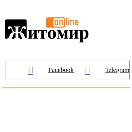
Facebook
Telegram
© 2009-2026, «
Житомир-Онлайн
». Всі права захищені.
Передрук матеріалів тільки за наявності гіперпосилання на
zhitomir-online.com
. E-mail редакції:
online.zt@gmail.com