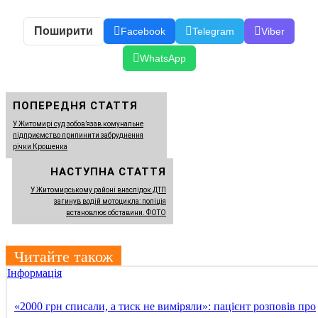
Поширити
Facebook
Telegram
Viber
WhatsApp
ПОПЕРЕДНЯ СТАТТЯ
У Житомирі суд зобов’язав комунальне
підприємство припинити забруднення
річки Крошенка
НАСТУПНА СТАТТЯ
У Житомирському районі внаслідок ДТП
загинув водій мотоцикла: поліція
встановлює обставини. ФОТО
Читайте також
Інформація
«2000 грн списали, а тиск не виміряли»: пацієнт розповів про