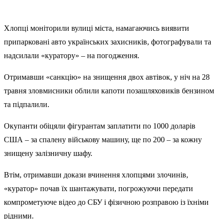
Хлопці моніторили вулиці міста, намагаючись виявити
припарковані авто українських захисників, фотографували та
надсилали «куратору» – на погодження.
Отримавши «санкцію» на знищення двох автівок, у ніч на 28
травня зловмисники облили капоти позашляховиків бензином
та підпалили.
Окупанти обіцяли фігурантам заплатити по 1000 доларів
США – за спалену військову машину, ще по 200 – за кожну
знищену залізничну шафу.
Втім, отримавши докази вчинення хлопцями злочинів,
«куратор» почав їх шантажувати, погрожуючи передати
компрометуюче відео до СБУ і фізичною розправою із їхніми
рідними.