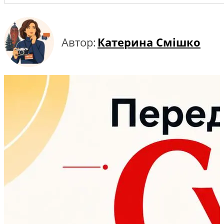
Автор:
Катерина Смішко