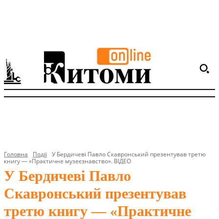
Головна
Події
У Бердичеві Павло Скавронський презентував третю
книгу — «Практичне музеєзнавство». ВІДЕО
У Бердичеві Павло
Скавронський презентував
третю книгу — «Практичне