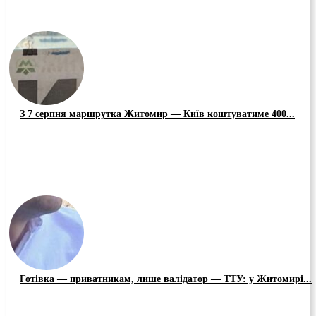
З 7 серпня маршрутка Житомир — Київ коштуватиме 400...
Готівка — приватникам, лише валідатор — ТТУ: у Житомирі...