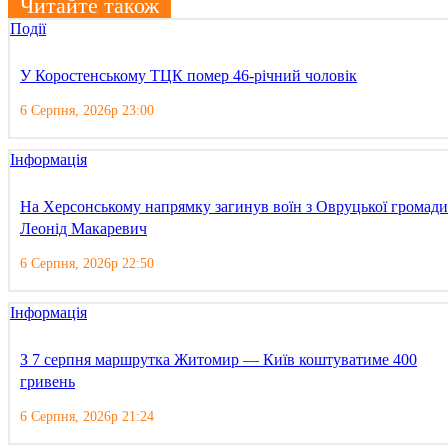
Читайте також
Події
У Коростенському ТЦК помер 46-річний чоловік
6 Серпня, 2026р 23:00
Інформація
На Херсонському напрямку загинув воїн з Овруцької громади
Леонід Макаревич
6 Серпня, 2026р 22:50
Інформація
З 7 серпня маршрутка Житомир — Київ коштуватиме 400
гривень
6 Серпня, 2026р 21:24