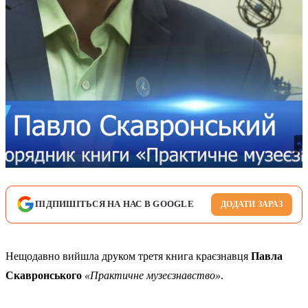
ПІДПИШІТЬСЯ НА НАС В GOOGLE
ДОДАТИ ЗАРАЗ
Нещодавно вийшла друком третя книга краєзнавця
Павла
Скавронського
«Практичне музеєзнавство»
.