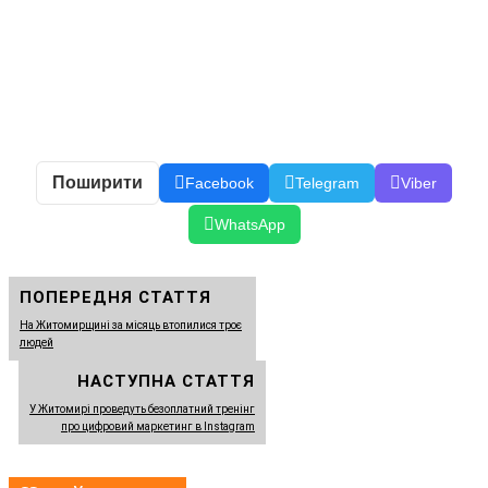
Поширити
Facebook
Telegram
Viber
WhatsApp
ПОПЕРЕДНЯ СТАТТЯ
На Житомирщині за місяць втопилися троє
людей
НАСТУПНА СТАТТЯ
У Житомирі проведуть безоплатний тренінг
про цифровий маркетинг в Instagram