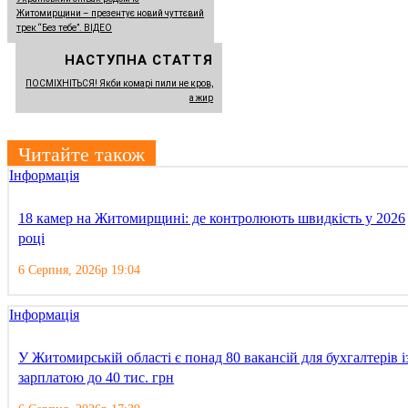
Житомирщини – презентує новий чуттєвий
трек “Без тебе”. ВІДЕО
НАСТУПНА СТАТТЯ
ПОСМІХНІТЬСЯ! Якби комарі пили не кров,
а жир
Читайте також
Інформація
18 камер на Житомирщині: де контролюють швидкість у 2026
році
6 Серпня, 2026р 19:04
Інформація
У Житомирській області є понад 80 вакансій для бухгалтерів і
зарплатою до 40 тис. грн