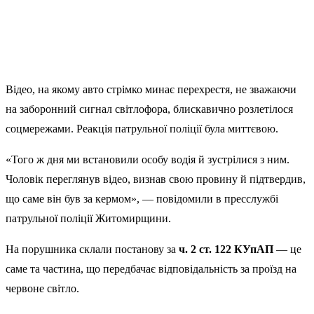
Відео, на якому авто стрімко минає перехрестя, не зважаючи
на заборонний сигнал світлофора, блискавично розлетілося
соцмережами. Реакція патрульної поліції була миттєвою.
«Того ж дня ми встановили особу водія й зустрілися з ним.
Чоловік переглянув відео, визнав свою провину й підтвердив,
що саме він був за кермом», — повідомили в пресслужбі
патрульної поліції Житомирщини.
На порушника склали постанову за
ч. 2 ст. 122 КУпАП
— це
саме та частина, що передбачає відповідальність за проїзд на
червоне світло.