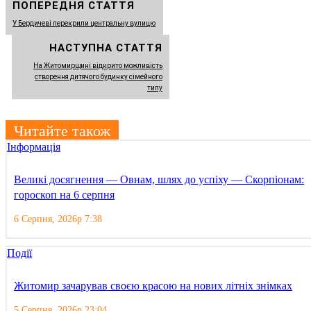
ПОПЕРЕДНЯ СТАТТЯ
У Бердичеві перекрили центральну вулицю
НАСТУПНА СТАТТЯ
На Житомирщині відкрито можливість
створення дитячого будинку сімейного
типу
Читайте також
Інформація
Великі досягнення — Овнам, шлях до успіху — Скорпіонам:
гороскоп на 6 серпня
6 Серпня, 2026р 7:38
Події
Житомир зачарував своєю красою на нових літніх знімках
5 Серпня, 2026р 23:04