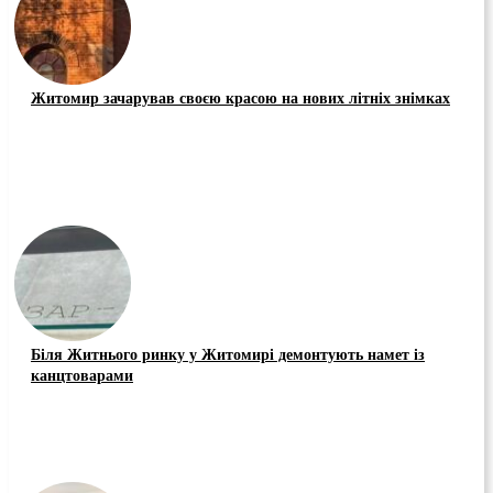
Житомир зачарував своєю красою на нових літніх знімках
Біля Житнього ринку у Житомирі демонтують намет із
канцтоварами