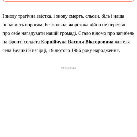
І знову трагічна звістка, і знову смерть, сльози, біль і наша
ненависть ворогам. Безжальна, жорстока війна не перестає
про себе нагадувати нашій громаді. Стало відомо про загибель
на фронті солдата К
орнійчука Василя Вікторовича
жителя
села Великі Низгірці, 19 лютого 1986 року народження.
РЕКЛАМА