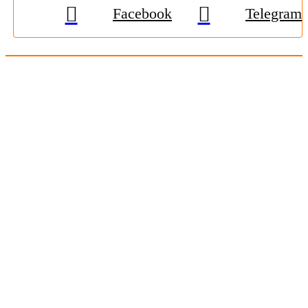
Facebook
Telegram
© 2009-2026, «
Житомир-Онлайн
». Всі права захищені.
Передрук матеріалів тільки за наявності гіперпосилання на
zhitomir-online.com
. E-mail редакції:
online.zt@gmail.com