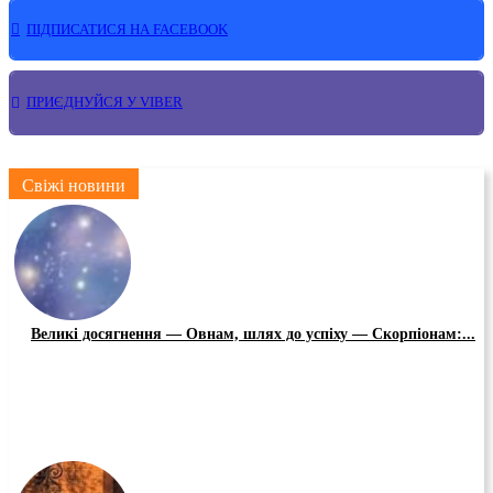
ПІДПИСАТИСЯ НА FACEBOOK
ПРИЄДНУЙСЯ У VIBER
Свіжі новини
Великі досягнення — Овнам, шлях до успіху — Скорпіонам:...