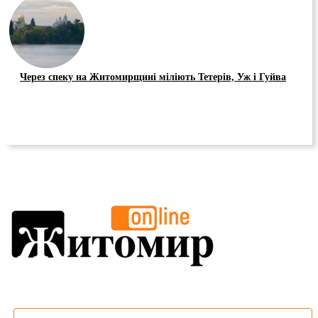
Через спеку на Житомирщині міліють Тетерів, Уж і Гуйва