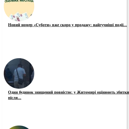
Новий номер «Суботи» вже скоро у продажу: найгучніші події...
Один будинок знищений повністю: у Житомирі оцінюють збитки
після...