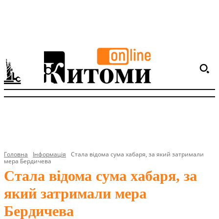
Головна
Інформація
Стала відома сума хабаря, за який затримали
мера Бердичева
Стала відома сума хабаря, за
який затримали мера
Бердичева