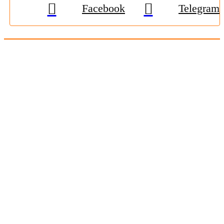
Facebook
Telegram
© 2009-2026, «
Житомир-Онлайн
». Всі права захищені.
Передрук матеріалів тільки за наявності гіперпосилання на
zhitomir-online.com
. E-mail редакції:
online.zt@gmail.com