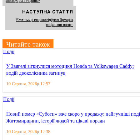
аксессуары в Украине?
НАСТУПНА СТАТТЯ
У Житомирі вперше відбувся Ярмарок
соціальних послуг
Читайте також
Події
У Звягелі зіткнулися мотоцикл Honda та Volkswagen Caddy:
водій двоколісника загинув
10 Серпня, 2026р 12:57
Події
Новий номер «Суботи» вже скоро у продажу: найгучніші поді
Житомирщини, історії людей та цікаві поради
10 Серпня, 2026р 12:38