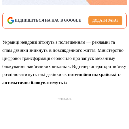
ПІДПИШІТЬСЯ НА НАС В GOOGLE
ДОДАТИ ЗАРАЗ
Українці невдовзі зітхнуть з полегшенням — рекламні та
спам-дзвінки зникнуть із повсякденного життя. Міністерство
цифрової трансформації оголосило про запуск механізму
блокування нав’язливих викликів. Відтепер оператори зв’язку
розцінюватимуть такі дзвінки як
потенційно шахрайські
та
автоматично блокуватимуть
їх.
РЕКЛАМА