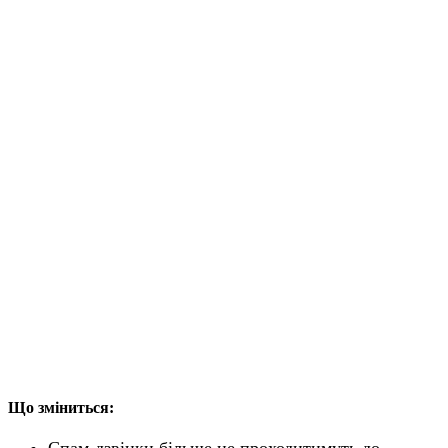
Що зміниться:
Спам-дзвінки більше не проходитимуть до