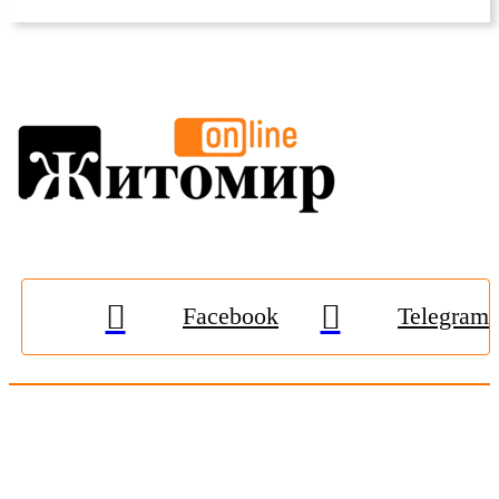
Facebook
Telegram
© 2009-2026, «
Житомир-Онлайн
». Всі права захищені.
Передрук матеріалів тільки за наявності гіперпосилання на
zhitomir-online.com
. E-mail редакції:
online.zt@gmail.com