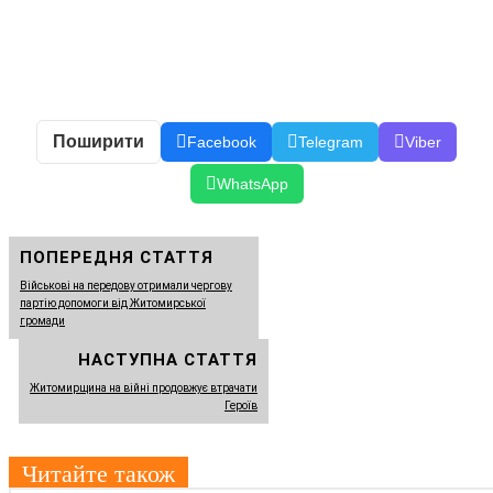
Поширити
Facebook
Telegram
Viber
WhatsApp
ПОПЕРЕДНЯ СТАТТЯ
Військові на передову отримали чергову
партію допомоги від Житомирської
громади
НАСТУПНА СТАТТЯ
Житомирщина на війні продовжує втрачати
Героїв
Читайте також