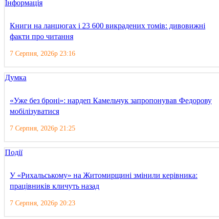
Інформація
Книги на ланцюгах і 23 600 викрадених томів: дивовижні
факти про читання
7 Серпня, 2026р 23:16
Думка
«Уже без броні»: нардеп Камельчук запропонував Федорову
мобілізуватися
7 Серпня, 2026р 21:25
Події
У «Рихальському» на Житомирщині змінили керівника:
працівників кличуть назад
7 Серпня, 2026р 20:23