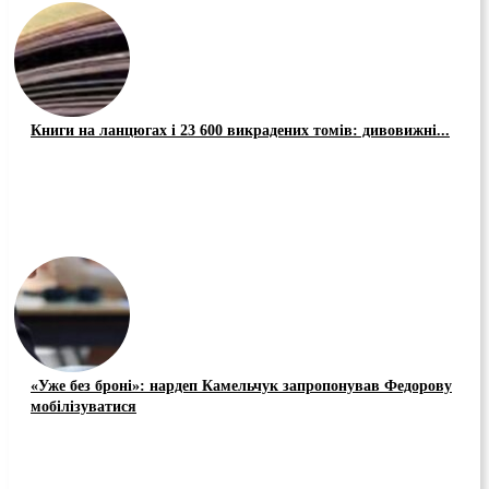
Книги на ланцюгах і 23 600 викрадених томів: дивовижні...
«Уже без броні»: нардеп Камельчук запропонував Федорову
мобілізуватися