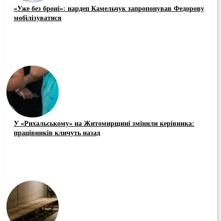
«Уже без броні»: нардеп Камельчук запропонував Федорову
мобілізуватися
У «Рихальському» на Житомирщині змінили керівника:
працівників кличуть назад