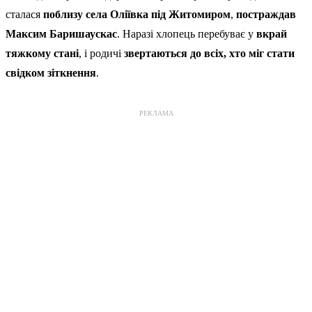
сталася
поблизу села Оліївка під Житомиром
,
постраждав
Максим Баришаускас
. Наразі хлопець перебуває у
вкрай
тяжкому стані
, і родичі
звертаються до всіх, хто міг стати
свідком зіткнення
.
РЕКЛАМА