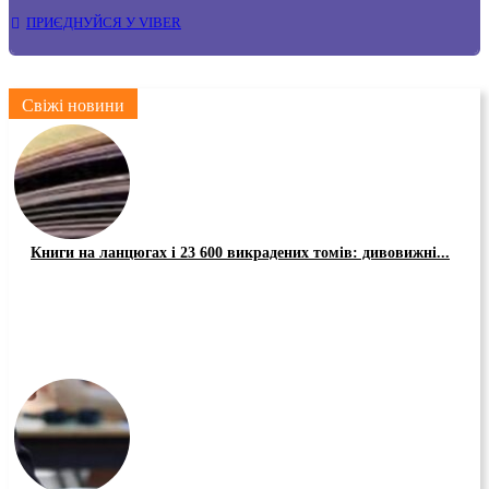
ПРИЄДНУЙСЯ У VIBER
Свіжі новини
Книги на ланцюгах і 23 600 викрадених томів: дивовижні...