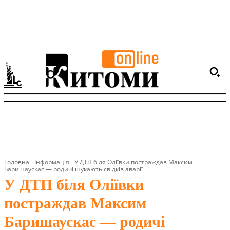
Головна
Інформація
У ДТП біля Оліївки постраждав Максим
Баришаускас — родичі шукають свідків аварії
У ДТП біля Оліївки
постраждав Максим
Баришаускас — родичі