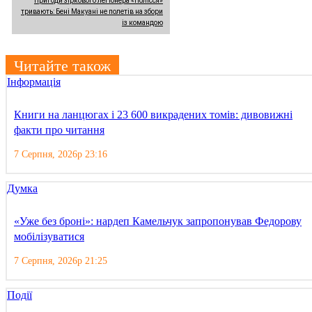
Пригоди зіркового легіонера «Полісся»
тривають: Бені Макуані не полетів на збори
із командою
Читайте також
Інформація
Книги на ланцюгах і 23 600 викрадених томів: дивовижні
факти про читання
7 Серпня, 2026р 23:16
Думка
«Уже без броні»: нардеп Камельчук запропонував Федорову
мобілізуватися
7 Серпня, 2026р 21:25
Події