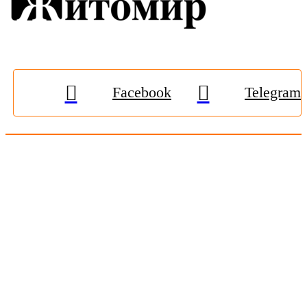
Facebook
Telegram
© 2009-2026, «
Житомир-Онлайн
». Всі права захищені.
Передрук матеріалів тільки за наявності гіперпосилання на
zhitomir-online.com
. E-mail редакції:
online.zt@gmail.com