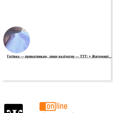
Готівка — приватникам, лише валідатор — ТТУ: у Житомирі...