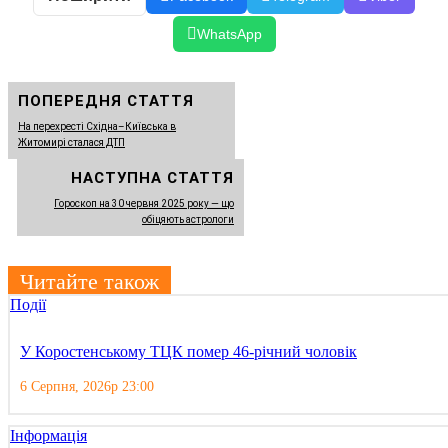
WhatsApp
ПОПЕРЕДНЯ СТАТТЯ
На перехресті Східна–Київська в
Житомирі сталася ДТП
НАСТУПНА СТАТТЯ
Гороскоп на 30 червня 2025 року — що
обіцяють астрологи
Читайте також
Події
У Коростенському ТЦК помер 46-річний чоловік
6 Серпня, 2026р 23:00
Інформація