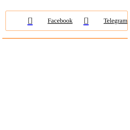
Facebook
Telegram
© 2009-2026, «
Житомир-Онлайн
». Всі права захищені.
Передрук матеріалів тільки за наявності гіперпосилання на
zhitomir-online.com
. E-mail редакції:
online.zt@gmail.com