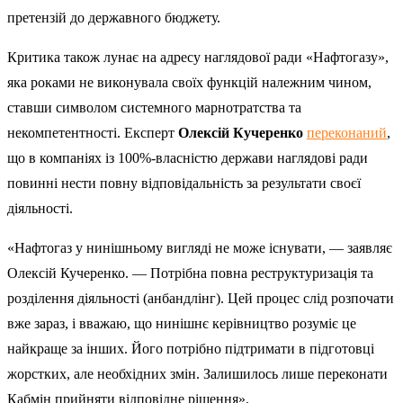
претензій до державного бюджету.
Критика також лунає на адресу наглядової ради «Нафтогазу»,
яка роками не виконувала своїх функцій належним чином,
ставши символом системного марнотратства та
некомпетентності. Експерт
Олексій Кучеренко
переконаний
,
що в компаніях із 100%-власністю держави наглядові ради
повинні нести повну відповідальність за результати своєї
діяльності.
«Нафтогаз у нинішньому вигляді не може існувати, — заявляє
Олексій Кучеренко. — Потрібна повна реструктуризація та
розділення діяльності (анбандлінг). Цей процес слід розпочати
вже зараз, і вважаю, що нинішнє керівництво розуміє це
найкраще за інших. Його потрібно підтримати в підготовці
жорстких, але необхідних змін. Залишилось лише переконати
Кабмін прийняти відповідне рішення».