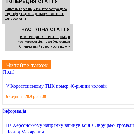
ПОПЕРЕДНЯ СТАТТЯ
Жителям Березини, чиє житло постраждало
від вибуху, надають допомогу — контакти
для звернення
НАСТУПНА СТАТТЯ
В селі Некраші Оліївської громади
урочисто зустріли героя Олександра
Онищука, який повернувся з полону
Читайте також
Події
У Коростенському ТЦК помер 46-річний чоловік
6 Серпня, 2026р 23:00
Інформація
На Херсонському напрямку загинув воїн з Овруцької громади
Леонід Макаревич