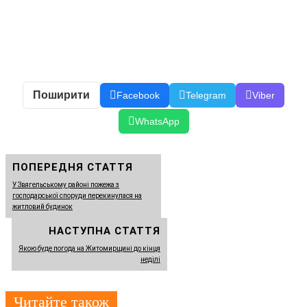
Поширити
Facebook
Telegram
Viber
WhatsApp
ПОПЕРЕДНЯ СТАТТЯ
У Звягельському районі пожежа з
господарської споруди перекинулася на
житловий будинок
НАСТУПНА СТАТТЯ
Якою буде погода на Житомирщині до кінця
неділі
Читайте також