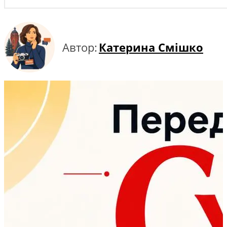
Автор:
Катерина Смішко