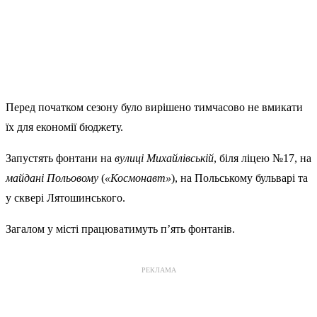
Перед початком сезону було вирішено тимчасово не вмикати
їх для економії бюджету.
Запустять фонтани на
вулиці Михайлівській
, біля ліцею №17, на
майдані Польовому
(
«Космонавт»
), на Польському бульварі та
у сквері Лятошинського.
Загалом у місті працюватимуть п’ять фонтанів.
РЕКЛАМА