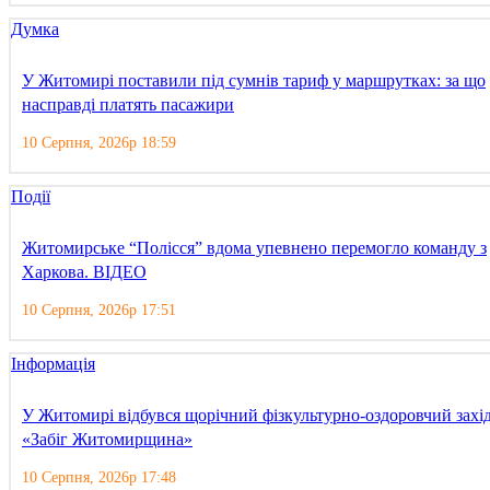
Думка
У Житомирі поставили під сумнів тариф у маршрутках: за що
насправді платять пасажири
10 Серпня, 2026р 18:59
Події
Житомирське “Полісся” вдома упевнено перемогло команду з
Харкова. ВІДЕО
10 Серпня, 2026р 17:51
Інформація
У Житомирі відбувся щорічний фізкультурно-оздоровчий захі
«Забіг Житомирщина»
10 Серпня, 2026р 17:48